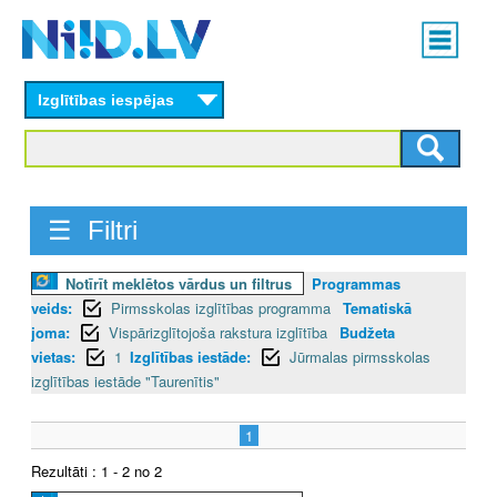
Skip
Main
to
menu
N
main
content
Izglītības iespējas
I
I
D
☰ Filtri
.
Notīrīt meklētos vārdus un filtrus
Programmas
L
veids:
Pirmsskolas izglītības programma
Tematiskā
V
joma:
Vispārizglītojoša rakstura izglītība
Budžeta
vietas:
1
Izglītības iestāde:
Jūrmalas pirmsskolas
izglītības iestāde "Taurenītis"
1
Rezultāti : 1 - 2 no 2