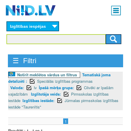
Skip
Main
to
menu
N
main
content
Izglītības iespējas
I
I
D
☰ Filtri
.
Notīrīt meklētos vārdus un filtrus
Tematiskā joma
L
detalizēti :
Speciālās izglītības programmas
V
Valoda:
lv
Īpašā mērķa grupa:
Cilvēki ar īpašām
vajadzībām
Izglītotāja veids:
Pirmsskolas izglītības
iestāde
Izglītības iestāde:
Jūrmalas pirmsskolas izglītības
iestāde "Taurenītis"
1
Rezultāti : 1 - 1 no 1