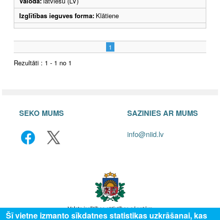
Valoda:
latviešu (LV)
Izglītības ieguves forma:
Klātiene
1
Rezultāti : 1 - 1 no 1
SEKO MUMS
SAZINIES AR MUMS
info@niid.lv
Šī vietne izmanto sīkdatnes statistikas uzkrāšanai, kas