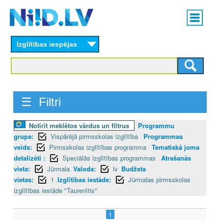
Skip
Main
to
menu
N
main
content
Izglītības iespējas
I
I
D
☰ Filtri
.
Notīrīt meklētos vārdus un filtrus
Programmu
L
grupa:
Vispārējā pirmsskolas izglītība
Programmas
V
veids:
Pirmsskolas izglītības programma
Tematiskā joma
detalizēti :
Speciālās izglītības programmas
Atrašanās
vieta:
Jūrmala
Valoda:
lv
Budžeta
vietas:
1
Izglītības iestāde:
Jūrmalas pirmsskolas
izglītības iestāde "Taurenītis"
1