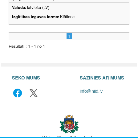
Valoda:
latviešu (LV)
Izglītības ieguves forma:
Klātiene
1
Rezultāti : 1 - 1 no 1
SEKO MUMS
SAZINIES AR MUMS
info@niid.lv