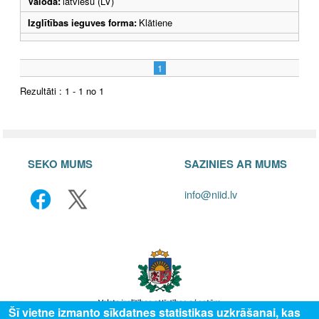
Valoda:
latviešu (LV)
Izglītības ieguves forma:
Klātiene
1
Rezultāti : 1 - 1 no 1
SEKO MUMS
SAZINIES AR MUMS
info@niid.lv
Šī vietne izmanto sīkdatnes statistikas uzkrāšanai, kas