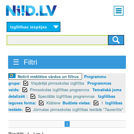
Skip
Main
to
menu
N
main
content
Izglītības iespējas
I
I
D
☰ Filtri
.
Notīrīt meklētos vārdus un filtrus
Programmu
L
grupa:
Vispārējā pirmsskolas izglītība
Programmas
V
veids:
Pirmsskolas izglītības programma
Tematiskā joma
detalizēti :
Speciālās izglītības programmas
Izglītības
ieguves forma:
Klātiene
Budžeta vietas:
1
Izglītības
iestāde:
Jūrmalas pirmsskolas izglītības iestāde "Taurenītis"
1
Rezultāti : 1 - 1 no 1