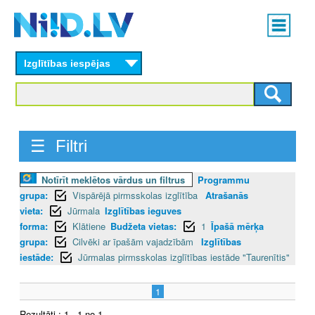
Skip
Main
to
menu
N
main
content
Izglītības iespējas
I
I
D
☰ Filtri
.
Notīrīt meklētos vārdus un filtrus
Programmu
L
grupa:
Vispārējā pirmsskolas izglītība
Atrašanās
V
vieta:
Jūrmala
Izglītības ieguves
forma:
Klātiene
Budžeta vietas:
1
Īpašā mērķa
grupa:
Cilvēki ar īpašām vajadzībām
Izglītības
iestāde:
Jūrmalas pirmsskolas izglītības iestāde "Taurenītis"
1
Rezultāti : 1 - 1 no 1