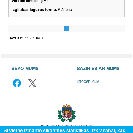
Valoda:
latviešu (LV)
Izglītības ieguves forma:
Klātiene
1
Rezultāti : 1 - 1 no 1
SEKO MUMS
SAZINIES AR MUMS
info@niid.lv
Šī vietne izmanto sīkdatnes statistikas uzkrāšanai, kas