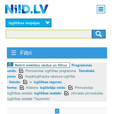
Skip
Main
to
menu
N
main
content
Izglītības iespējas
I
I
D
☰ Filtri
.
Notīrīt meklētos vārdus un filtrus
Programmas
L
veids:
Pirmsskolas izglītības programma
Tematiskā
V
joma:
Vispārizglītojoša rakstura izglītība
Valoda:
lv
Izglītības ieguves
forma:
Klātiene
Izglītotāja veids:
Pirmsskolas
izglītības iestāde
Izglītības iestāde:
Jūrmalas pirmsskolas
izglītības iestāde "Taurenītis"
1