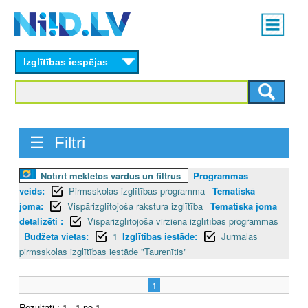
Skip
Main
to
menu
N
main
content
Izglītības iespējas
I
I
D
☰ Filtri
.
Notīrīt meklētos vārdus un filtrus
Programmas
L
veids:
Pirmsskolas izglītības programma
Tematiskā
V
joma:
Vispārizglītojoša rakstura izglītība
Tematiskā joma
detalizēti :
Vispārizglītojoša virziena izglītības programmas
Budžeta vietas:
1
Izglītības iestāde:
Jūrmalas
pirmsskolas izglītības iestāde "Taurenītis"
1
Rezultāti : 1 - 1 no 1