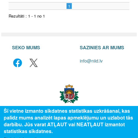
1
Rezultāti : 1 - 1 no 1
SEKO MUMS
SAZINIES AR MUMS
info@niid.lv
Šī vietne izmanto sīkdatnes statistikas uzkrāšanai, kas
palīdz mums analizēt lapas apmeklējumu un uzlabot tās
© 2025 Valsts izglītības attīstības aģentūra, publicētā satura visas tiesības
darbību. Jūs varat ATĻAUT vai NEATĻAUT izmantot
aizsargātas.
statistikas sīkdatnes.