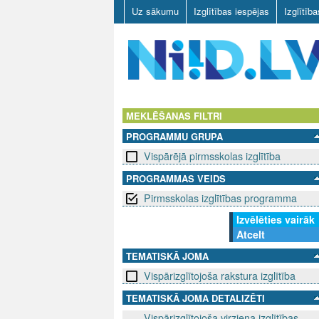
Uz sākumu
Izglītības iespējas
Izglītīb
N
I
MEKLĒŠANAS FILTRI
PROGRAMMU GRUPA
I
Vispārējā pirmsskolas izglītība
D
PROGRAMMAS VEIDS
Pirmsskolas izglītības programma
.
Izvēlēties vairāk
L
Atcelt
V
TEMATISKĀ JOMA
Vispārizglītojoša rakstura izglītība
TEMATISKĀ JOMA DETALIZĒTI
Vispārizglītojoša virziena izglītības