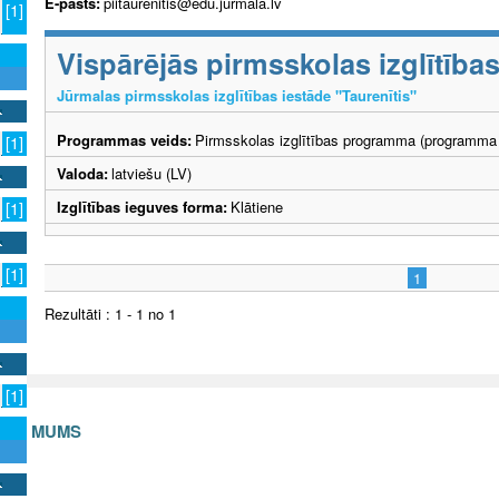
E-pasts:
piitaurenitis@edu.jurmala.lv
[1]
Vispārējās pirmsskolas izglītīb
Jūrmalas pirmsskolas izglītības iestāde "Taurenītis"
Programmas veids:
Pirmsskolas izglītības programma (programma 
[1]
Valoda:
latviešu (LV)
Izglītības ieguves forma:
Klātiene
[1]
[1]
1
Rezultāti : 1 - 1 no 1
[1]
S AR MUMS
v