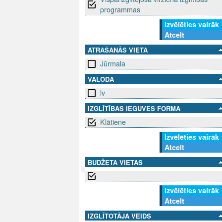
programmas
Izvēlēties vairāk
Atcelt
ATRAŠANĀS VIETA
Jūrmala
VALODA
lv
IZGLĪTĪBAS IEGUVES FORMA
Klātiene
Izvēlēties vairāk
Atcelt
BUDŽETA VIETAS
SEKO MUMS
Izvēlēties vairāk
SAZINIE
Atcelt
info@niid.l
IZGLĪTOTĀJA VEIDS