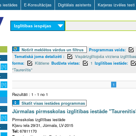
Skip
as iestādes
E-Konsultācijas
Digitālais asistents
Karjeras izvēles testi
to
main
Izglītības iespējas
content
Notīrīt meklētos vārdus un filtrus
Programmas veids:
Tematiskā joma detalizēti :
Vispārizglītojoša virziena izglītī
forma:
Klātiene
Budžeta vietas:
1
Izglītības iestāde:
[1]
"Taurenītis"
[1]
1
Rezultāti : 1 - 1 no 1
Skatīt visas iestādes programmas
Jūrmalas pirmsskolas izglītības iestāde "Taurenītis
[1]
Pirmsskolas izglītības iestāde
Kļavu iela 29/31, Jūrmala, LV-2015
Tel:
67811170