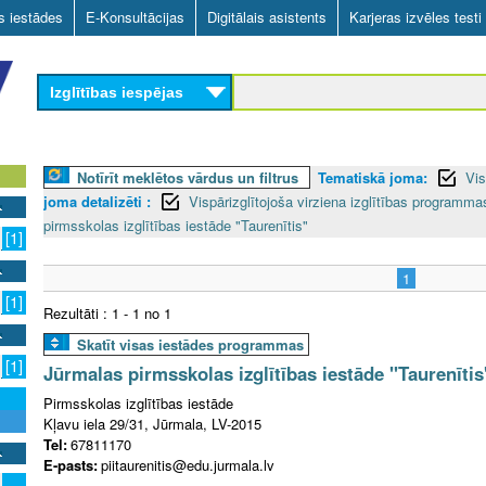
Skip
as iestādes
E-Konsultācijas
Digitālais asistents
Karjeras izvēles testi
to
main
Izglītības iespējas
content
Notīrīt meklētos vārdus un filtrus
Tematiskā joma:
Vis
joma detalizēti :
Vispārizglītojoša virziena izglītības programm
pirmsskolas izglītības iestāde "Taurenītis"
[1]
1
[1]
Rezultāti : 1 - 1 no 1
Skatīt visas iestādes programmas
[1]
Jūrmalas pirmsskolas izglītības iestāde "Taurenītis
Pirmsskolas izglītības iestāde
Kļavu iela 29/31, Jūrmala, LV-2015
Tel:
67811170
E-pasts:
piitaurenitis@edu.jurmala.lv