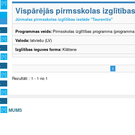
[1]
Vispārējās pirmsskolas izglītīb
Jūrmalas pirmsskolas izglītības iestāde "Taurenītis"
Programmas veids:
Pirmsskolas izglītības programma (programma 
[1]
Valoda:
latviešu (LV)
Izglītības ieguves forma:
Klātiene
[1]
1
[1]
Rezultāti : 1 - 1 no 1
[1]
[1]
S AR MUMS
v