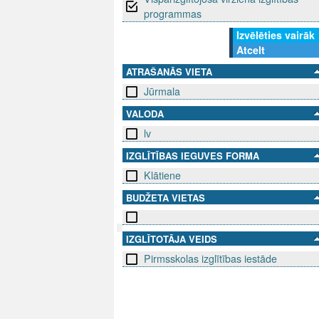
programmas
Izvēlēties vairāk
Atcelt
ATRAŠANĀS VIETA
Jūrmala
VALODA
lv
IZGLĪTĪBAS IEGUVES FORMA
Klātiene
BUDŽETA VIETAS
IZGLĪTOTĀJA VEIDS
SEKO MUMS
Pirmsskolas izglītības iestāde
SAZINIE
info@niid.l