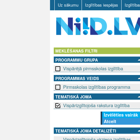
Uz sākumu
Izglītības iespējas
Izglītīb
N
I
MEKLĒŠANAS FILTRI
PROGRAMMU GRUPA
I
Vispārējā pirmsskolas izglītība
D
PROGRAMMAS VEIDS
Pirmsskolas izglītības programma
.
TEMATISKĀ JOMA
L
Vispārizglītojoša rakstura izglītība
V
Izvēlēties vairāk
Atcelt
TEMATISKĀ JOMA DETALIZĒTI
Vispārizglītojoša virziena izglītības