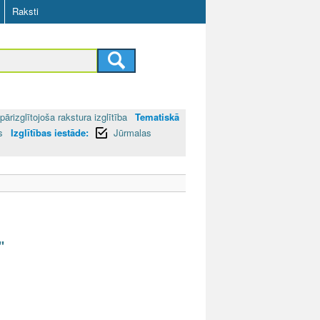
Raksti
pārizglītojoša rakstura izglītība
Tematiskā
as
Izglītības iestāde:
Jūrmalas
"