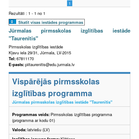
1
Rezultāti : 1 - 1 no 1
Skatīt visas iestādes programmas
Jūrmalas pirmsskolas izglītības iestāde
"Taurenītis"
Pirmsskolas izglītības iestāde
Kļavu iela 29/31, Jūrmala, LV-2015
Tel:
67811170
E-pasts:
piitaurenitis@edu.jurmala.lv
Vispārējās pirmsskolas
izglītības programma
Jūrmalas pirmsskolas izglītības iestāde "Taurenītis"
Programmas veids:
Pirmsskolas izglītības programma
(programma ar kodu 01)
Valoda:
latviešu (LV)
Izglītības ieguves forma:
Klātiene