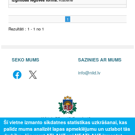
1
Rezultāti : 1 - 1 no 1
SEKO MUMS
SAZINIES AR MUMS
info@niid.lv
Šī vietne izmanto sīkdatnes statistikas uzkrāšanai, kas
palīdz mums analizēt lapas apmeklējumu un uzlabot tās
© 2025 Valsts izglītības attīstības aģentūra, publicētā satura visas tiesības