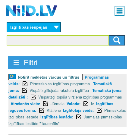
Skip
Main
to
menu
N
main
content
Izglītības iespējas
I
I
D
☰ Filtri
.
Notīrīt meklētos vārdus un filtrus
Programmas
L
veids:
Pirmsskolas izglītības programma
Tematiskā
V
joma:
Vispārizglītojoša rakstura izglītība
Tematiskā joma
detalizēti :
Vispārizglītojoša virziena izglītības programmas
Atrašanās vieta:
Jūrmala
Valoda:
lv
Izglītības
ieguves forma:
Klātiene
Izglītotāja veids:
Pirmsskolas
izglītības iestāde
Izglītības iestāde:
Jūrmalas pirmsskolas
izglītības iestāde "Taurenītis"