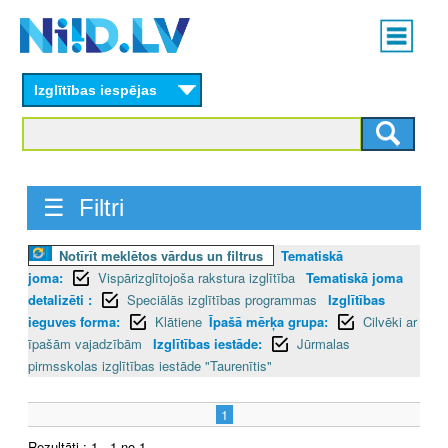
Skip
Main
to
menu
N
main
content
Izglītības iespējas
I
I
D
☰ Filtri
.
Notīrīt meklētos vārdus un filtrus
Tematiskā
L
joma:
Vispārizglītojoša rakstura izglītība
Tematiskā joma
V
detalizēti :
Speciālās izglītības programmas
Izglītības
ieguves forma:
Klātiene
Īpašā mērķa grupa:
Cilvēki ar
īpašām vajadzībām
Izglītības iestāde:
Jūrmalas
pirmsskolas izglītības iestāde "Taurenītis"
1
Rezultāti : 1 - 1 no 1