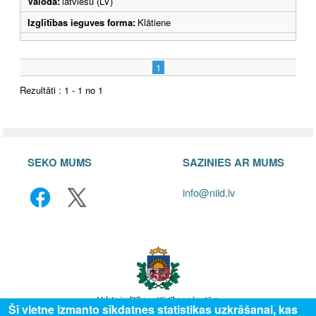
Valoda:
latviešu (LV)
Izglītības ieguves forma:
Klātiene
1
Rezultāti : 1 - 1 no 1
SEKO MUMS
SAZINIES AR MUMS
info@niid.lv
Šī vietne izmanto sīkdatnes statistikas uzkrāšanai, kas