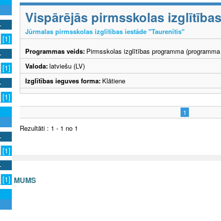
Vispārējās pirmsskolas izglītīb
Jūrmalas pirmsskolas izglītības iestāde "Taurenītis"
[1]
Programmas veids:
Pirmsskolas izglītības programma (programma 
Valoda:
latviešu (LV)
[1]
Izglītības ieguves forma:
Klātiene
[1]
1
Rezultāti : 1 - 1 no 1
[1]
[1]
S AR MUMS
v