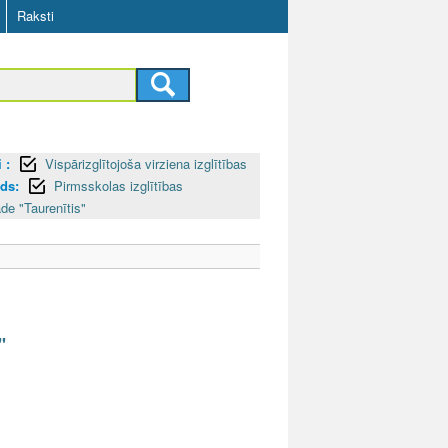
Raksti
 :
Vispārizglītojoša virziena izglītības
ids:
Pirmsskolas izglītības
de "Taurenītis"
"