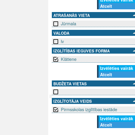
Atcelt
ATRAŠANĀS VIETA
Jūrmala
VALODA
lv
IZGLĪTĪBAS IEGUVES FORMA
Klātiene
Izvēlēties vairāk
Atcelt
BUDŽETA VIETAS
IZGLĪTOTĀJA VEIDS
SEKO MUMS
Pirmsskolas izglītības iestāde
SAZINIE
Izvēlēties vairāk
info@niid.l
Atcelt