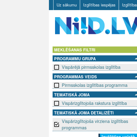
Uz sākumu
Izglītības iespējas
Izglītīb
N
I
MEKLĒŠANAS FILTRI
PROGRAMMU GRUPA
I
Vispārējā pirmsskolas izglītība
D
PROGRAMMAS VEIDS
Pirmsskolas izglītības programma
.
TEMATISKĀ JOMA
L
Vispārizglītojoša rakstura izglītība
V
TEMATISKĀ JOMA DETALIZĒTI
Vispārizglītojoša virziena izglītības
programmas
Izvēlēties vairāk