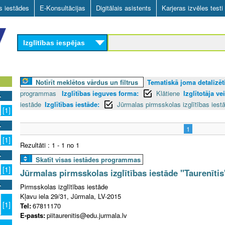
Skip
as iestādes
E-Konsultācijas
Digitālais asistents
Karjeras izvēles testi
to
main
Izglītības iespējas
content
Notīrīt meklētos vārdus un filtrus
Tematiskā joma detalizēti
programmas
Izglītības ieguves forma:
Klātiene
Izglītotāja ve
iestāde
Izglītības iestāde:
Jūrmalas pirmsskolas izglītības iestā
[1]
1
[1]
Rezultāti : 1 - 1 no 1
Skatīt visas iestādes programmas
[1]
Jūrmalas pirmsskolas izglītības iestāde "Taurenītis
Pirmsskolas izglītības iestāde
Kļavu iela 29/31, Jūrmala, LV-2015
[1]
Tel:
67811170
E-pasts:
piitaurenitis@edu.jurmala.lv