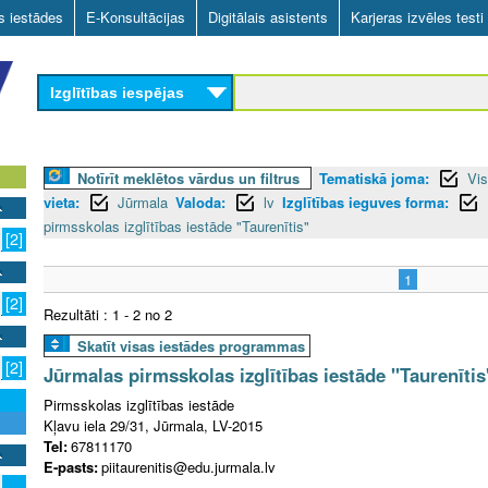
Skip
as iestādes
E-Konsultācijas
Digitālais asistents
Karjeras izvēles testi
to
main
Izglītības iespējas
content
Notīrīt meklētos vārdus un filtrus
Tematiskā joma:
Vis
vieta:
Jūrmala
Valoda:
lv
Izglītības ieguves forma:
pirmsskolas izglītības iestāde "Taurenītis"
[2]
1
[2]
Rezultāti : 1 - 2 no 2
Skatīt visas iestādes programmas
[2]
Jūrmalas pirmsskolas izglītības iestāde "Taurenītis
Pirmsskolas izglītības iestāde
Kļavu iela 29/31, Jūrmala, LV-2015
Tel:
67811170
E-pasts:
piitaurenitis@edu.jurmala.lv