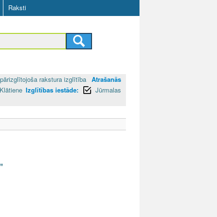
Raksti
pārizglītojoša rakstura izglītība
Atrašanās
Klātiene
Izglītības iestāde:
Jūrmalas
"