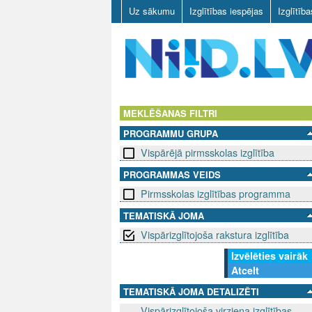
Uz sākumu
Izglītības iespējas
Izglītīb
N
I
MEKLĒŠANAS FILTRI
PROGRAMMU GRUPA
I
Vispārējā pirmsskolas izglītība
D
PROGRAMMAS VEIDS
Pirmsskolas izglītības programma
.
TEMATISKĀ JOMA
L
Vispārizglītojoša rakstura izglītība
V
Izvēlēties vairāk
Atcelt
TEMATISKĀ JOMA DETALIZĒTI
Vispārizglītojoša virziena izglītības