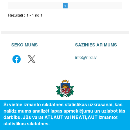
1
Rezultāti : 1 - 1 no 1
SEKO MUMS
SAZINIES AR MUMS
info@niid.lv
Šī vietne izmanto sīkdatnes statistikas uzkrāšanai, kas
palīdz mums analizēt lapas apmeklējumu un uzlabot tās
© 2025 Valsts izglītības attīstības aģentūra, publicētā satura visas tiesības
darbību. Jūs varat ATĻAUT vai NEATĻAUT izmantot
aizsargātas.
statistikas sīkdatnes.