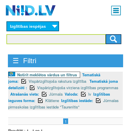
Skip
Main
to
menu
N
main
content
Izglītības iespējas
I
I
D
☰ Filtri
.
Notīrīt meklētos vārdus un filtrus
Tematiskā
L
joma:
Vispārizglītojoša rakstura izglītība
Tematiskā joma
V
detalizēti :
Vispārizglītojoša virziena izglītības programmas
Atrašanās vieta:
Jūrmala
Valoda:
lv
Izglītības
ieguves forma:
Klātiene
Izglītības iestāde:
Jūrmalas
pirmsskolas izglītības iestāde "Taurenītis"
1
Rezultāti : 1 - 1 no 1