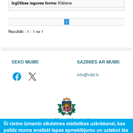
Izglītības ieguves forma:
Klātiene
1
Rezultāti : 1 - 1 no 1
SEKO MUMS
SAZINIES AR MUMS
info@niid.lv
Šī vietne izmanto sīkdatnes statistikas uzkrāšanai, kas
palīdz mums analizēt lapas apmeklējumu un uzlabot tās