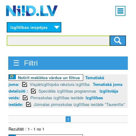
Skip
Main
to
menu
N
main
content
Izglītības iespējas
I
I
D
☰ Filtri
.
Notīrīt meklētos vārdus un filtrus
Tematiskā
L
joma:
Vispārizglītojoša rakstura izglītība
Tematiskā joma
V
detalizēti :
Speciālās izglītības programmas
Izglītotāja
veids:
Pirmsskolas izglītības iestāde
Izglītības
iestāde:
Jūrmalas pirmsskolas izglītības iestāde "Taurenītis"
1
Rezultāti : 1 - 1 no 1