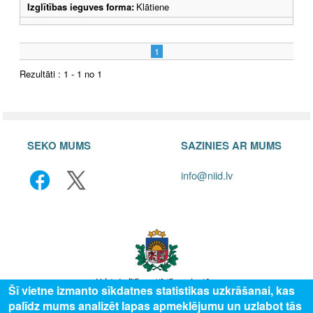
Izglītības ieguves forma:
Klātiene
1
Rezultāti : 1 - 1 no 1
SEKO MUMS
SAZINIES AR MUMS
info@niid.lv
Šī vietne izmanto sīkdatnes statistikas uzkrāšanai, kas
palīdz mums analizēt lapas apmeklējumu un uzlabot tās