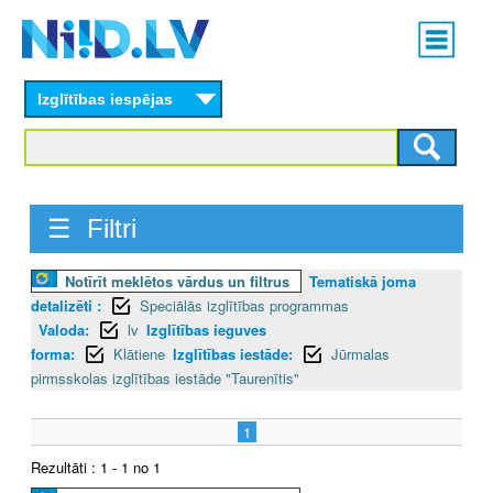
Skip
Main
to
menu
N
main
content
Izglītības iespējas
I
I
D
☰ Filtri
.
Notīrīt meklētos vārdus un filtrus
Tematiskā joma
L
detalizēti :
Speciālās izglītības programmas
V
Valoda:
lv
Izglītības ieguves
forma:
Klātiene
Izglītības iestāde:
Jūrmalas
pirmsskolas izglītības iestāde "Taurenītis"
1
Rezultāti : 1 - 1 no 1