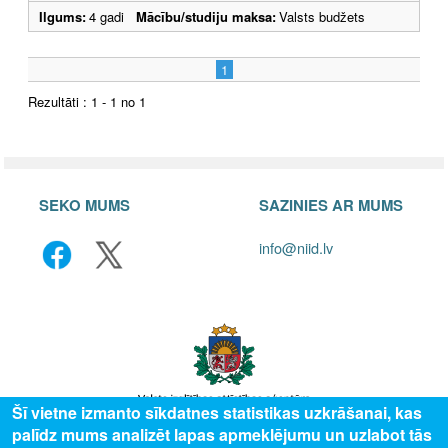
Ilgums:
4 gadi
Mācību/studiju maksa:
Valsts budžets
1
Rezultāti : 1 - 1 no 1
SEKO MUMS
SAZINIES AR MUMS
info@niid.lv
Šī vietne izmanto sīkdatnes statistikas uzkrāšanai, kas
palīdz mums analizēt lapas apmeklējumu un uzlabot tās