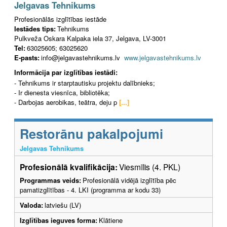
Jelgavas Tehnikums
Profesionālās izglītības iestāde
Iestādes tips:
Tehnikums
Pulkveža Oskara Kalpaka iela 37, Jelgava, LV-3001
Tel:
63025605; 63025620
E-pasts:
info@jelgavastehnikums.lv
www.jelgavastehnikums.lv
Informācija par izglītības iestādi:
- Tehnikums ir starptautisku projektu dalībnieks;
- Ir dienesta viesnīca, bibliotēka;
- Darbojas aerobikas, teātra, deju p
[...]
Restorānu pakalpojumi
Jelgavas Tehnikums
Profesionālā kvalifikācija:
Viesmīlis (4. PKL)
Programmas veids:
Profesionālā vidējā izglītība pēc
pamatizglītības - 4. LKI (programma ar kodu 33)
Valoda:
latviešu (LV)
Izglītības ieguves forma:
Klātiene