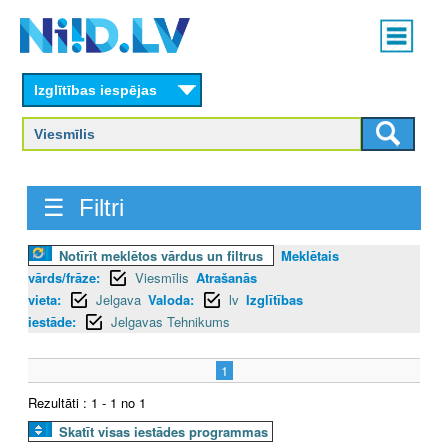
Skip
Main
to
menu
N
main
content
Izglītības iespējas
I
I
D
☰ Filtri
.
Notīrīt meklētos vārdus un filtrus
Meklētais
L
vārds/frāze:
Viesmīlis
Atrašanās
V
vieta:
Jelgava
Valoda:
lv
Izglītības
iestāde:
Jelgavas Tehnikums
1
Rezultāti : 1 - 1 no 1
Skatīt visas iestādes programmas