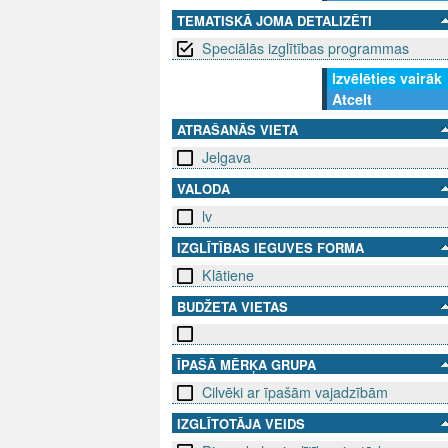
TEMATISKĀ JOMA DETALIZĒTI
Speciālās izglītības programmas
Izvēlēties vairāk
Atcelt
ATRAŠANĀS VIETA
Jelgava
VALODA
lv
IZGLĪTĪBAS IEGUVES FORMA
Klātiene
BUDŽETA VIETAS
ĪPAŠĀ MĒRĶA GRUPA
Cilvēki ar īpašām vajadzībām
IZGLĪTOTĀJA VEIDS