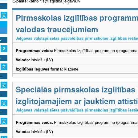
E-pasts:
kamolitis@izglitiba.jelgava.lv
Pirmsskolas izglītības program
[2]
valodas traucējumiem
Jelgavas valstspilsētas pašvaldības pirmsskolas izglītības iest
[2]
Programmas veids:
Pirmsskolas izglītības programma (programma 
Valoda:
latviešu (LV)
[2]
Izglītības ieguves forma:
Klātiene
[2]
Speciālās pirmsskolas izglītība
izglītojamajiem ar jauktiem attī
[2]
Jelgavas valstspilsētas pašvaldības pirmsskolas izglītības iest
[2]
Programmas veids:
Pirmsskolas izglītības programma (programma 
Valoda:
latviešu (LV)