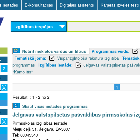
Skip
as iestādes
E-Konsultācijas
Digitālais asistents
Karjeras izvēles testi
to
main
Izglītības iespējas
content
Notīrīt meklētos vārdus un filtrus
Programmas veids:
Tematiskā joma:
Vispārizglītojoša rakstura izglītība
Tematiskā
programmas
Izglītības iestāde:
Jelgavas valstspilsētas pašval
[2]
"Kamolītis"
[2]
1
Rezultāti : 1 - 2 no 2
Skatīt visas iestādes programmas
Jelgavas valstspilsētas pašvaldības pirmsskolas izg
[2]
Pirmsskolas izglītības iestāde
Meiju ceļš 31, Jelgava, LV-3007
Tel:
63045540