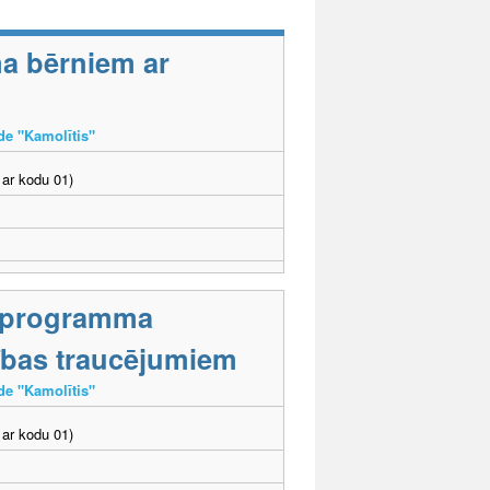
ma bērniem ar
āde "Kamolītis"
ar kodu 01)
s programma
stības traucējumiem
āde "Kamolītis"
ar kodu 01)