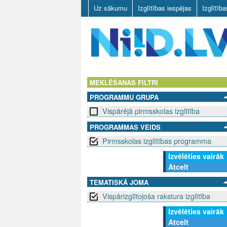
Uz sākumu
Izglītības iespējas
Izglītīb
N
I
MEKLĒŠANAS FILTRI
PROGRAMMU GRUPA
I
Vispārējā pirmsskolas izglītība
D
PROGRAMMAS VEIDS
Pirmsskolas izglītības programma
.
Izvēlēties vairāk
L
Atcelt
V
TEMATISKĀ JOMA
Vispārizglītojoša rakstura izglītība
Izvēlēties vairāk
Atcelt