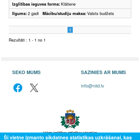
Izglītības ieguves forma:
Klātiene
Ilgums:
2 gadi
Mācību/studiju maksa:
Valsts budžets
1
Rezultāti : 1 - 1 no 1
SEKO MUMS
SAZINIES AR MUMS
info@niid.lv
Šī vietne izmanto sīkdatnes statistikas uzkrāšanai, kas