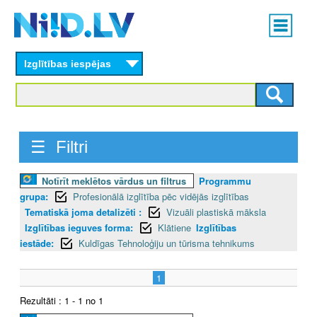
Skip
Main
to
menu
N
main
content
Izglītības iespējas
I
I
D
☰ Filtri
.
Notīrīt meklētos vārdus un filtrus
Programmu
L
grupa:
Profesionālā izglītība pēc vidējās izglītības
V
Tematiskā joma detalizēti :
Vizuāli plastiskā māksla
Izglītības ieguves forma:
Klātiene
Izglītības
iestāde:
Kuldīgas Tehnoloģiju un tūrisma tehnikums
1
Rezultāti : 1 - 1 no 1