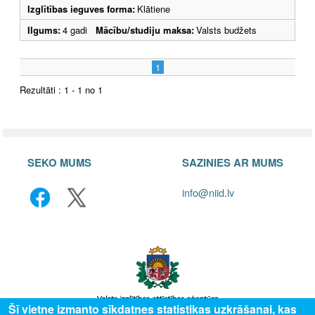
Izglītības ieguves forma:
Klātiene
Ilgums:
4 gadi
Mācību/studiju maksa:
Valsts budžets
1
Rezultāti : 1 - 1 no 1
SEKO MUMS
SAZINIES AR MUMS
info@niid.lv
Šī vietne izmanto sīkdatnes statistikas uzkrāšanai, kas