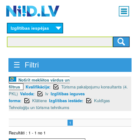
Skip
Main
to
menu
N
main
content
Izglītības iespējas
I
I
D
☰ Filtri
.
Notīrīt meklētos vārdus un
L
filtrus
Kvalifikācija:
Tūrisma pakalpojumu konsultants (4.
V
PKL)
Valoda:
lv
Izglītības ieguves
forma:
Klātiene
Izglītības iestāde:
Kuldīgas
Tehnoloģiju un tūrisma tehnikums
1
Rezultāti : 1 - 1 no 1