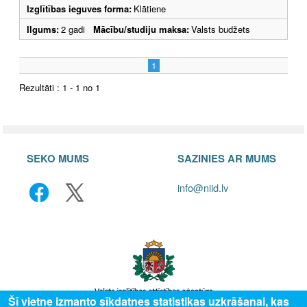
Izglītības ieguves forma:
Klātiene
Ilgums:
2 gadi
Mācību/studiju maksa:
Valsts budžets
1
Rezultāti : 1 - 1 no 1
SEKO MUMS
SAZINIES AR MUMS
info@niid.lv
Šī vietne izmanto sīkdatnes statistikas uzkrāšanai, kas