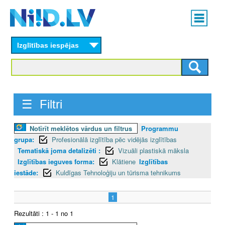
Skip
Main
to
menu
N
main
content
Izglītības iespējas
I
I
D
☰ Filtri
.
Notīrīt meklētos vārdus un filtrus
Programmu
L
grupa:
Profesionālā izglītība pēc vidējās izglītības
V
Tematiskā joma detalizēti :
Vizuāli plastiskā māksla
Izglītības ieguves forma:
Klātiene
Izglītības
iestāde:
Kuldīgas Tehnoloģiju un tūrisma tehnikums
1
Rezultāti : 1 - 1 no 1