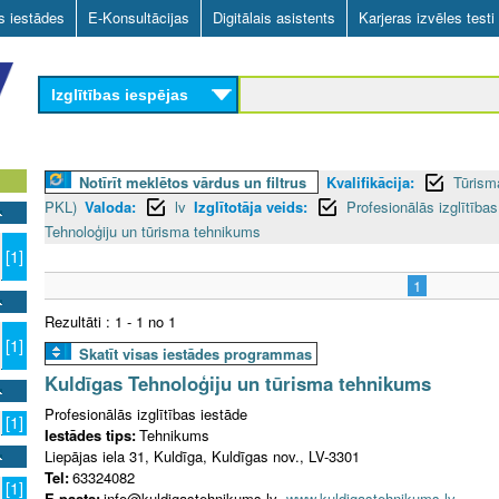
Skip
as iestādes
E-Konsultācijas
Digitālais asistents
Karjeras izvēles testi
to
main
Izglītības iespējas
content
Notīrīt meklētos vārdus un filtrus
Kvalifikācija:
Tūrism
PKL)
Valoda:
lv
Izglītotāja veids:
Profesionālās izglītības
Tehnoloģiju un tūrisma tehnikums
[1]
1
Rezultāti : 1 - 1 no 1
[1]
Skatīt visas iestādes programmas
Kuldīgas Tehnoloģiju un tūrisma tehnikums
Profesionālās izglītības iestāde
[1]
Iestādes tips:
Tehnikums
Liepājas iela 31, Kuldīga, Kuldīgas nov., LV-3301
Tel:
63324082
[1]
E-pasts:
info@kuldigastehnikums.lv
www.kuldigastehnikums.lv