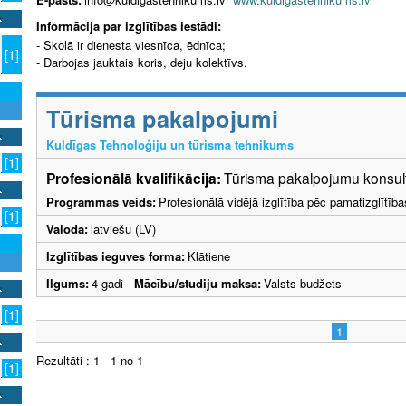
Informācija par izglītības iestādi:
- Skolā ir dienesta viesnīca, ēdnīca;
[1]
- Darbojas jauktais koris, deju kolektīvs.
Tūrisma pakalpojumi
Kuldīgas Tehnoloģiju un tūrisma tehnikums
[1]
Profesionālā kvalifikācija:
Tūrisma pakalpojumu konsult
Programmas veids:
Profesionālā vidējā izglītība pēc pamatizglītīb
[1]
Valoda:
latviešu (LV)
Izglītības ieguves forma:
Klātiene
Ilgums:
4 gadi
Mācību/studiju maksa:
Valsts budžets
[1]
1
Rezultāti : 1 - 1 no 1
[1]