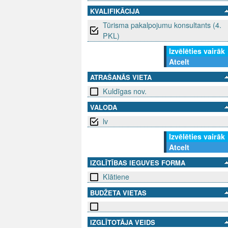
KVALIFIKĀCIJA
Tūrisma pakalpojumu konsultants (4.
PKL)
Izvēlēties vairāk
Atcelt
ATRAŠANĀS VIETA
Kuldīgas nov.
VALODA
lv
Izvēlēties vairāk
Atcelt
IZGLĪTĪBAS IEGUVES FORMA
Klātiene
BUDŽETA VIETAS
IZGLĪTOTĀJA VEIDS