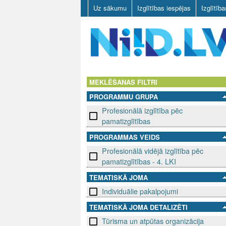
Uz sākumu
Izglītības iespējas
Izglītīb
N
I
MEKLĒŠANAS FILTRI
PROGRAMMU GRUPA
I
Profesionālā izglītība pēc
D
pamatizglītības
PROGRAMMAS VEIDS
.
Profesionālā vidējā izglītība pēc
L
pamatizglītības - 4. LKI
TEMATISKĀ JOMA
V
Individuālie pakalpojumi
TEMATISKĀ JOMA DETALIZĒTI
Tūrisma un atpūtas organizācija