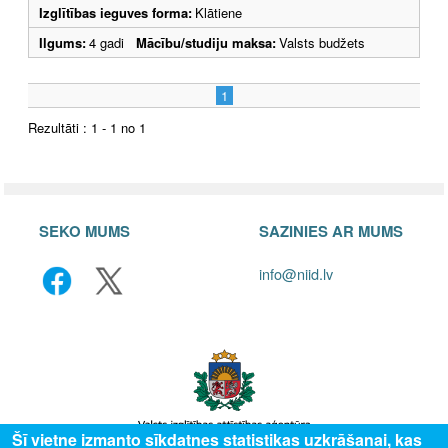
Izglītības ieguves forma:
Klātiene
Ilgums:
4 gadi
Mācību/studiju maksa:
Valsts budžets
1
Rezultāti : 1 - 1 no 1
SEKO MUMS
SAZINIES AR MUMS
info@niid.lv
Šī vietne izmanto sīkdatnes statistikas uzkrāšanai, kas