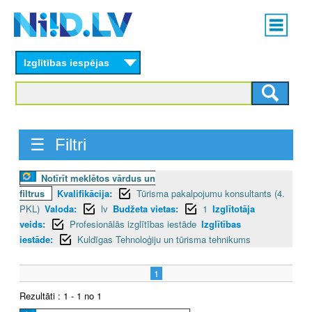
Skip
Main
to
menu
N
main
content
Izglītības iespējas
I
I
D
☰ Filtri
.
Notīrīt meklētos vārdus un
L
filtrus
Kvalifikācija:
Tūrisma pakalpojumu konsultants (4.
V
PKL)
Valoda:
lv
Budžeta vietas:
1
Izglītotāja
veids:
Profesionālās izglītības iestāde
Izglītības
iestāde:
Kuldīgas Tehnoloģiju un tūrisma tehnikums
1
Rezultāti : 1 - 1 no 1