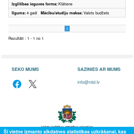
Izglītības ieguves forma:
Klātiene
Ilgums:
4 gadi
Mācību/studiju maksa:
Valsts budžets
1
Rezultāti : 1 - 1 no 1
SEKO MUMS
SAZINIES AR MUMS
info@niid.lv
Šī vietne izmanto sīkdatnes statistikas uzkrāšanai, kas