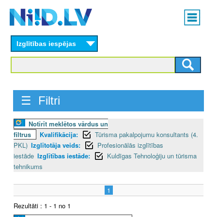
Skip
Main
to
menu
N
main
content
Izglītības iespējas
I
I
D
☰ Filtri
.
Notīrīt meklētos vārdus un
L
filtrus
Kvalifikācija:
Tūrisma pakalpojumu konsultants (4.
V
PKL)
Izglītotāja veids:
Profesionālās izglītības
iestāde
Izglītības iestāde:
Kuldīgas Tehnoloģiju un tūrisma
tehnikums
1
Rezultāti : 1 - 1 no 1