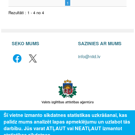
1
Rezultāti : 1 - 4 no 4
SEKO MUMS
SAZINIES AR MUMS
info@niid.lv
Šī vietne izmanto sīkdatnes statistikas uzkrāšanai, kas
© 2025 Valsts izglītības attīstības aģentūra, publicētā satura visas tiesības
palīdz mums analizēt lapas apmeklējumu un uzlabot tās
aizsargātas.
darbību. Jūs varat ATĻAUT vai NEATĻAUT izmantot
statistikas sīkdatnes.