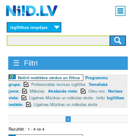
Skip
Main
to
menu
N
main
content
Izglītības iespējas
I
I
D
☰ Filtri
.
Notīrīt meklētos vārdus un filtrus
Programmu
L
grupa:
Profesionālās ievirzes izglītība
Tematiskā
V
joma:
Mākslas
Atrašanās vieta:
Cēsu nov.
Norises
vieta:
Līgatnes Mūzikas un mākslas skola - Ieriķi
Izglītības
iestāde:
Līgatnes Mūzikas un mākslas skola
1
Rezultāti : 1 - 4 no 4