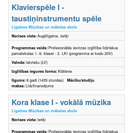
Klavierspēle I -
taustiņinstrumentu spēle
Līgatnes Mūzikas un mākslas skola
Norises vieta:
Augšlīgatne, Ieriķi
Programmas veids:
Profesionālās ievirzes izglītība līdztekus
pamatskolas 1.-9. klasei - 2. LKI (programma ar kodu 20V)
Valoda:
latviešu (LV)
Izglītības ieguves forma:
Klātiene
Ilgums:
8 gadi (1435 stundas)
Mācību/studiju
maksa:
Līdzfinansējums
Kora klase I - vokālā mūzika
Līgatnes Mūzikas un mākslas skola
Norises vieta:
Ieriķi
Programmas veids:
Profesionālās ievirzes izglītība līdztekus