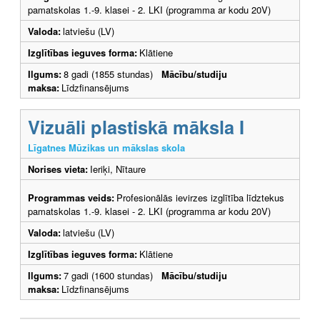
pamatskolas 1.-9. klasei - 2. LKI (programma ar kodu 20V)
Valoda:
latviešu (LV)
Izglītības ieguves forma:
Klātiene
Ilgums:
8 gadi (1855 stundas)
Mācību/studiju
maksa:
Līdzfinansējums
Vizuāli plastiskā māksla I
Līgatnes Mūzikas un mākslas skola
Norises vieta:
Ieriķi, Nītaure
Programmas veids:
Profesionālās ievirzes izglītība līdztekus
pamatskolas 1.-9. klasei - 2. LKI (programma ar kodu 20V)
Valoda:
latviešu (LV)
Izglītības ieguves forma:
Klātiene
Ilgums:
7 gadi (1600 stundas)
Mācību/studiju
maksa:
Līdzfinansējums