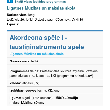
Skatīt visas iestādes programmas
Līgatnes Mūzikas un mākslas skola
Norises vieta:
Ieriķi
Lielā iela 26, Ieriķi, Drabešu pag., Cēsu nov., LV-4139
E-pasts:
Akordeona spēle I -
taustiņinstrumentu spēle
Līgatnes Mūzikas un mākslas skola
Norises vieta:
Ieriķi
Programmas veids:
Profesionālās ievirzes izglītība līdztekus
pamatskolas 1.-9. klasei - 2. LKI (programma ar kodu 20V)
Valoda:
latviešu (LV)
Izglītības ieguves forma:
Klātiene
Ilgums:
8 gadi (1785 stundas)
Mācību/studiju
maksa:
Līdzfinansējums