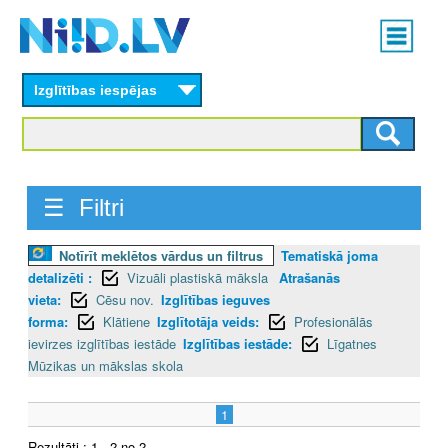
Skip
Main
to
menu
N
main
content
Izglītības iespējas
I
I
D
☰ Filtri
.
Notīrīt meklētos vārdus un filtrus
Tematiskā joma
L
detalizēti :
Vizuāli plastiskā māksla
Atrašanās
V
vieta:
Cēsu nov.
Izglītības ieguves
forma:
Klātiene
Izglītotāja veids:
Profesionālās
ievirzes izglītības iestāde
Izglītības iestāde:
Līgatnes
Mūzikas un mākslas skola
1
Rezultāti : 1 - 2 no 2