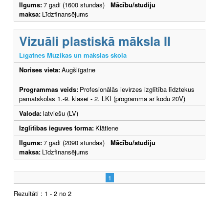
Ilgums:
7 gadi (1600 stundas)
Mācību/studiju
maksa:
Līdzfinansējums
Vizuāli plastiskā māksla II
Līgatnes Mūzikas un mākslas skola
Norises vieta:
Augšlīgatne
Programmas veids:
Profesionālās ievirzes izglītība līdztekus
pamatskolas 1.-9. klasei - 2. LKI (programma ar kodu 20V)
Valoda:
latviešu (LV)
Izglītības ieguves forma:
Klātiene
Ilgums:
7 gadi (2090 stundas)
Mācību/studiju
maksa:
Līdzfinansējums
1
Rezultāti : 1 - 2 no 2