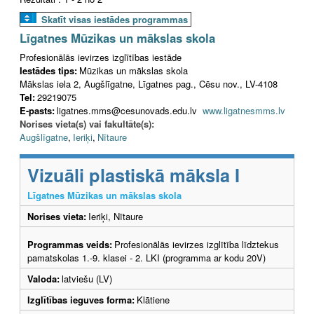
Skatīt visas iestādes programmas
Līgatnes Mūzikas un mākslas skola
Profesionālās ievirzes izglītības iestāde
Iestādes tips:
Mūzikas un mākslas skola
Mākslas iela 2, Augšlīgatne, Līgatnes pag., Cēsu nov., LV-4108
Tel:
29219075
E-pasts:
ligatnes.mms@cesunovads.edu.lv
www.ligatnesmms.lv
Norises vieta(s) vai fakultāte(s):
Augšlīgatne
,
Ieriķi
,
Nītaure
Vizuāli plastiskā māksla I
Līgatnes Mūzikas un mākslas skola
Norises vieta:
Ieriķi, Nītaure
Programmas veids:
Profesionālās ievirzes izglītība līdztekus
pamatskolas 1.-9. klasei - 2. LKI (programma ar kodu 20V)
Valoda:
latviešu (LV)
Izglītības ieguves forma:
Klātiene