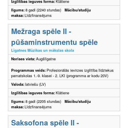
Izglītības ieguves forma:
Klātiene
Ilgums:
8 gadi (2240 stundas)
Mācību/studiju
maksa:
Līdzfinansējums
Mežraga spēle II -
pūšaminstrumentu spēle
Līgatnes Mūzikas un mākslas skola
Norises vieta:
Augšlīgatne
Programmas veids:
Profesionālās ievirzes izglītība līdztekus
pamatskolas 1.-9. klasei - 2. LKI (programma ar kodu 20V)
Valoda:
latviešu (LV)
Izglītības ieguves forma:
Klātiene
Ilgums:
8 gadi (2205 stundas)
Mācību/studiju
maksa:
Līdzfinansējums
Saksofona spēle II -