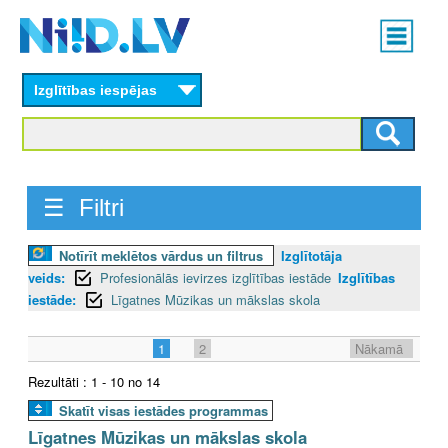
Skip
Main
to
menu
N
main
content
Izglītības iespējas
I
I
D
☰ Filtri
.
Notīrīt meklētos vārdus un filtrus
Izglītotāja
L
veids:
Profesionālās ievirzes izglītības iestāde
Izglītības
V
iestāde:
Līgatnes Mūzikas un mākslas skola
1
2
Nākamā
Rezultāti : 1 - 10 no 14
Skatīt visas iestādes programmas
Līgatnes Mūzikas un mākslas skola