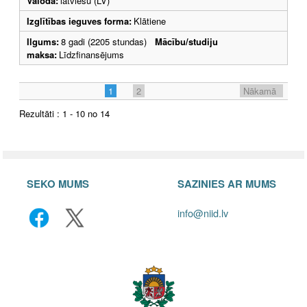
Valoda:
latviešu (LV)
Izglītības ieguves forma:
Klātiene
Ilgums:
8 gadi (2205 stundas)
Mācību/studiju
maksa:
Līdzfinansējums
1
2
Nākamā
Rezultāti : 1 - 10 no 14
SEKO MUMS
SAZINIES AR MUMS
info@niid.lv