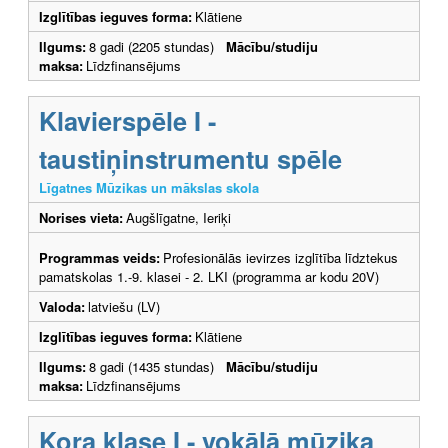
Izglītības ieguves forma:
Klātiene
Ilgums:
8 gadi (2205 stundas)
Mācību/studiju
maksa:
Līdzfinansējums
Klavierspēle I -
taustiņinstrumentu spēle
Līgatnes Mūzikas un mākslas skola
Norises vieta:
Augšlīgatne, Ieriķi
Programmas veids:
Profesionālās ievirzes izglītība līdztekus
pamatskolas 1.-9. klasei - 2. LKI (programma ar kodu 20V)
Valoda:
latviešu (LV)
Izglītības ieguves forma:
Klātiene
Ilgums:
8 gadi (1435 stundas)
Mācību/studiju
maksa:
Līdzfinansējums
Kora klase I - vokālā mūzika