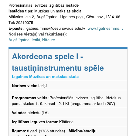
Profesionālās ievirzes izglītības iestāde
Iestādes tips:
Mūzikas un mākslas skola
Mākslas iela 2, Augšlīgatne, Līgatnes pag., Cēsu nov., LV-4108
Tel:
29219075
E-pasts:
ligatnes.mms@cesunovads.edu.lv
www.ligatnesmms.lv
Norises vieta(s) vai fakultāte(s):
Augšlīgatne
,
Ieriķi
,
Nītaure
Akordeona spēle I -
taustiņinstrumentu spēle
Līgatnes Mūzikas un mākslas skola
Norises vieta:
Ieriķi
Programmas veids:
Profesionālās ievirzes izglītība līdztekus
pamatskolas 1.-9. klasei - 2. LKI (programma ar kodu 20V)
Valoda:
latviešu (LV)
Izglītības ieguves forma:
Klātiene
Ilgums:
8 gadi (1785 stundas)
Mācību/studiju