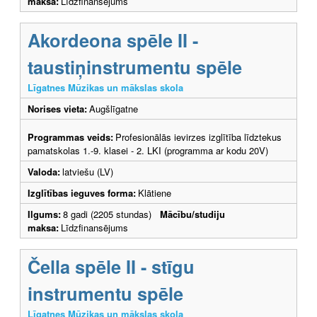
maksa:
Līdzfinansējums
Akordeona spēle II -
taustiņinstrumentu spēle
Līgatnes Mūzikas un mākslas skola
Norises vieta:
Augšlīgatne
Programmas veids:
Profesionālās ievirzes izglītība līdztekus
pamatskolas 1.-9. klasei - 2. LKI (programma ar kodu 20V)
Valoda:
latviešu (LV)
Izglītības ieguves forma:
Klātiene
Ilgums:
8 gadi (2205 stundas)
Mācību/studiju
maksa:
Līdzfinansējums
Čella spēle II - stīgu
instrumentu spēle
Līgatnes Mūzikas un mākslas skola