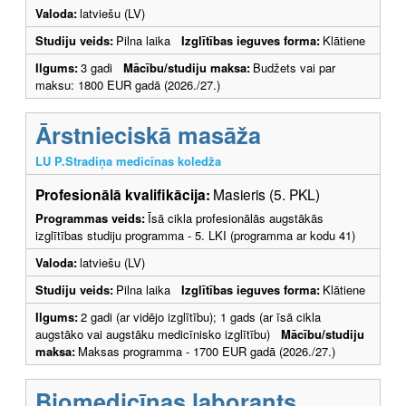
Valoda:
latviešu (LV)
Studiju veids:
Pilna laika
Izglītības ieguves forma:
Klātiene
Ilgums:
3 gadi
Mācību/studiju maksa:
Budžets vai par
maksu: 1800 EUR gadā (2026./27.)
Ārstnieciskā masāža
LU P.Stradiņa medicīnas koledža
Profesionālā kvalifikācija:
Masieris (5. PKL)
Programmas veids:
Īsā cikla profesionālās augstākās
izglītības studiju programma - 5. LKI (programma ar kodu 41)
Valoda:
latviešu (LV)
Studiju veids:
Pilna laika
Izglītības ieguves forma:
Klātiene
Ilgums:
2 gadi (ar vidējo izglītību); 1 gads (ar īsā cikla
augstāko vai augstāku medicīnisko izglītību)
Mācību/studiju
maksa:
Maksas programma - 1700 EUR gadā (2026./27.)
Biomedicīnas laborants