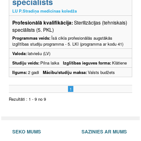
speciālists
LU P.Stradiņa medicīnas koledža
Profesionālā kvalifikācija:
Sterilizācijas (tehniskais)
speciālists (5. PKL)
Programmas veids:
Īsā cikla profesionālās augstākās
izglītības studiju programma - 5. LKI (programma ar kodu 41)
Valoda:
latviešu (LV)
Studiju veids:
Pilna laika
Izglītības ieguves forma:
Klātiene
Ilgums:
2 gadi
Mācību/studiju maksa:
Valsts budžets
1
Rezultāti : 1 - 9 no 9
SEKO MUMS
SAZINIES AR MUMS