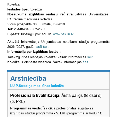
Koledža
Iestādes tips:
Koledža
Nosaukums izglītības iestāžu reģistrā:
Latvijas Universitātes
P.Stradiņa medicīnas koledža
Vidus prospekts 38, Jūrmala, LV-2010
Tel:
25448404; 67752507
E-pasts:
lupsk@lupsk.edu.lv
www.psk.lu.lv
Aktuālā informācija:
Uzņemšanas noteikumi studiju programmās
2026./2027. gadā:
lasīt šeit
Informācija par izglītības iestādi:
Tālākizglītības iespējas koledžā: vairāk informācijas
šeit
Koledžai ir dienesta viesnīca. Vairāk informācijas
šeit
Ārstniecība
LU P.Stradiņa medicīnas koledža
Profesionālā kvalifikācija:
Ārsta palīgs (feldšeris)
(5. PKL)
Programmas veids:
Īsā cikla profesionālās augstākās
izglītības studiju programma - 5. LKI (programma ar kodu 41)