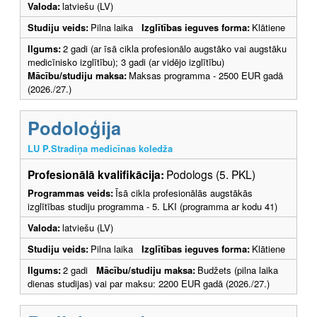
Valoda:
latviešu (LV)
Studiju veids:
Pilna laika
Izglītības ieguves forma:
Klātiene
Ilgums:
2 gadi (ar īsā cikla profesionālo augstāko vai augstāku
medicīnisko izglītību); 3 gadi (ar vidējo izglītību)
Mācību/studiju maksa:
Maksas programma - 2500 EUR gadā
(2026./27.)
Podoloģija
LU P.Stradiņa medicīnas koledža
Profesionālā kvalifikācija:
Podologs (5. PKL)
Programmas veids:
Īsā cikla profesionālās augstākās
izglītības studiju programma - 5. LKI (programma ar kodu 41)
Valoda:
latviešu (LV)
Studiju veids:
Pilna laika
Izglītības ieguves forma:
Klātiene
Ilgums:
2 gadi
Mācību/studiju maksa:
Budžets (pilna laika
dienas studijas) vai par maksu: 2200 EUR gadā (2026./27.)