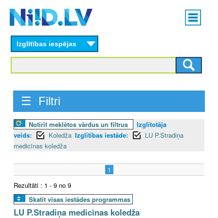
Skip
Main
to
menu
N
main
content
Izglītības iespējas
I
I
D
☰ Filtri
.
Notīrīt meklētos vārdus un filtrus
Izglītotāja
L
veids:
Koledža
Izglītības iestāde:
LU P.Stradiņa
V
medicīnas koledža
1
Rezultāti : 1 - 9 no 9
Skatīt visas iestādes programmas
LU P.Stradiņa medicīnas koledža