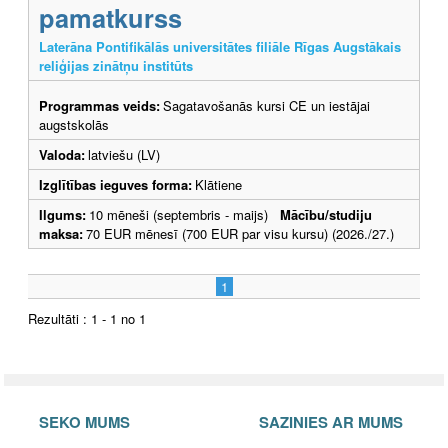
pamatkurss
Laterāna Pontifikālās universitātes filiāle Rīgas Augstākais
reliģijas zinātņu institūts
Programmas veids:
Sagatavošanās kursi CE un iestājai
augstskolās
Valoda:
latviešu (LV)
Izglītības ieguves forma:
Klātiene
Ilgums:
10 mēneši (septembris - maijs)
Mācību/studiju
maksa:
70 EUR mēnesī (700 EUR par visu kursu) (2026./27.)
1
Rezultāti : 1 - 1 no 1
SEKO MUMS
SAZINIES AR MUMS