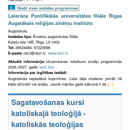
Skatīt visas iestādes programmas
Laterāna Pontifikālās universitātes filiāle Rīgas
Augstākais reliģijas zinātņu institūts
Augstskola
Iestādes tips:
Ārvalstu augstskolas filiāle
Katoļu iela 16B, Rīga, LV-1003
Tel:
29524484; 67223598
E-pasts:
rarzi@rarzi.lv
www.rarzi.lv
Aktuālā informācija:
Uzņemšanas noteikumi studiju programmās
2026./2027. gadā:
lasīt šeit
Informācija par izglītības iestādi:
Augstskola nepiedāvā kopmītnes. Liela daļa studentu privāti īrē
kādu dzīvokli vai istabu. Jaunā mācību gada sākumā ir da
[...]
Sagatavošanas kursi
katoliskajā teoloģijā -
katoliskās teoloģijas