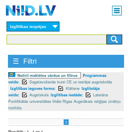
Skip
Main
to
menu
N
main
content
Izglītības iespējas
I
I
D
☰ Filtri
.
Notīrīt meklētos vārdus un filtrus
Programmas
L
veids:
Sagatavošanās kursi CE un iestājai augstskolās
V
Izglītības ieguves forma:
Klātiene
Izglītotāja
veids:
Augstskola
Izglītības iestāde:
Laterāna
Pontifikālās universitātes filiāle Rīgas Augstākais reliģijas zinātņu
institūts
1
Rezultāti : 1 - 1 no 1