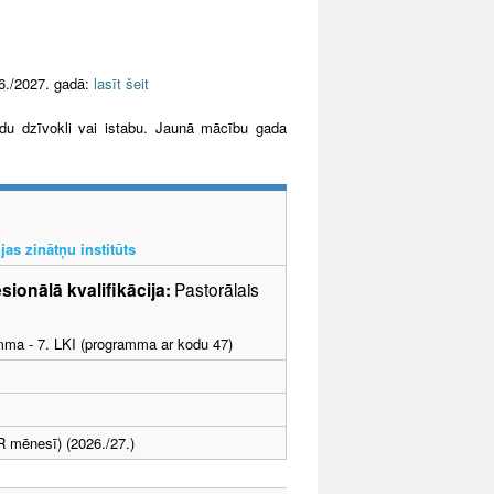
6./2027. gadā:
lasīt šeit
ādu dzīvokli vai istabu. Jaunā mācību gada
jas zinātņu institūts
sionālā kvalifikācija:
Pastorālais
amma - 7. LKI (programma ar kodu 47)
 mēnesī) (2026./27.)