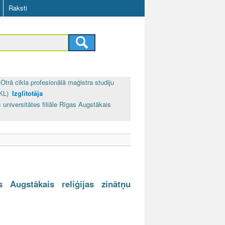
Raksti
Otrā cikla profesionālā maģistra studiju
KL)
Izglītotāja
 universitātes filiāle Rīgas Augstākais
as Augstākais reliģijas zinātņu