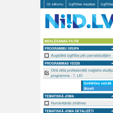
Uz sākumu
Izglītības iespējas
Izglītīb
N
I
MEKLĒŠANAS FILTRI
PROGRAMMU GRUPA
I
Augstākā izglītība pēc pamatstudijām
D
PROGRAMMAS VEIDS
Otrā cikla profesionālā maģistra studiju
.
programma - 7. LKI
L
Izvēlēties vairāk
Atcelt
V
TEMATISKĀ JOMA
Humanitārās zinātnes
TEMATISKĀ JOMA DETALIZĒTI