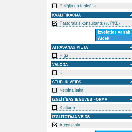
Reliģija un teoloģija
KVALIFIKĀCIJA
Pastorālais konsultants (7. PKL)
Izvēlēties vairāk
Atcelt
ATRAŠANĀS VIETA
Rīga
VALODA
lv
STUDIJU VEIDS
Nepilna laika
IZGLĪTĪBAS IEGUVES FORMA
Klātiene
IZGLĪTOTĀJA VEIDS
Augstskola