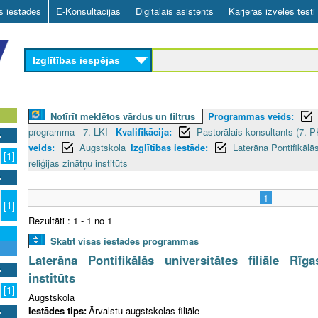
Skip
as iestādes
E-Konsultācijas
Digitālais asistents
Karjeras izvēles testi
to
main
Izglītības iespējas
content
Notīrīt meklētos vārdus un filtrus
Programmas veids:
programma - 7. LKI
Kvalifikācija:
Pastorālais konsultants (7. P
veids:
Augstskola
Izglītības iestāde:
Laterāna Pontifikālās
[1]
reliģijas zinātņu institūts
1
[1]
Rezultāti : 1 - 1 no 1
Skatīt visas iestādes programmas
Laterāna Pontifikālās universitātes filiāle Rīg
institūts
[1]
Augstskola
Iestādes tips:
Ārvalstu augstskolas filiāle