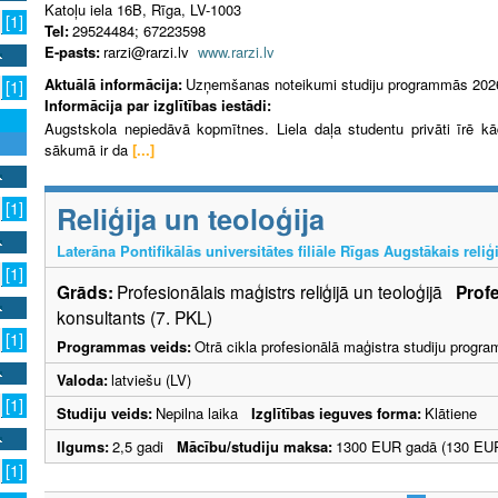
Katoļu iela 16B, Rīga, LV-1003
[1]
Tel:
29524484; 67223598
E-pasts:
rarzi@rarzi.lv
www.rarzi.lv
Aktuālā informācija:
Uzņemšanas noteikumi studiju programmās 202
[1]
Informācija par izglītības iestādi:
Augstskola nepiedāvā kopmītnes. Liela daļa studentu privāti īrē k
sākumā ir da
[...]
[1]
Reliģija un teoloģija
Laterāna Pontifikālās universitātes filiāle Rīgas Augstākais reliģi
[1]
Grāds:
Profesionālais maģistrs reliģijā un teoloģijā
Profe
konsultants (7. PKL)
[1]
Programmas veids:
Otrā cikla profesionālā maģistra studiju progr
Valoda:
latviešu (LV)
[1]
Studiju veids:
Nepilna laika
Izglītības ieguves forma:
Klātiene
Ilgums:
2,5 gadi
Mācību/studiju maksa:
1300 EUR gadā (130 EUR
[1]