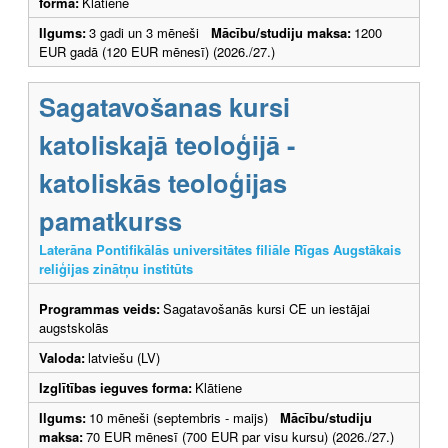
forma:
Klātiene
Ilgums:
3 gadi un 3 mēneši
Mācību/studiju maksa:
1200
EUR gadā (120 EUR mēnesī) (2026./27.)
Sagatavošanas kursi
katoliskajā teoloģijā -
katoliskās teoloģijas
pamatkurss
Laterāna Pontifikālās universitātes filiāle Rīgas Augstākais
reliģijas zinātņu institūts
Programmas veids:
Sagatavošanās kursi CE un iestājai
augstskolās
Valoda:
latviešu (LV)
Izglītības ieguves forma:
Klātiene
Ilgums:
10 mēneši (septembris - maijs)
Mācību/studiju
maksa:
70 EUR mēnesī (700 EUR par visu kursu) (2026./27.)