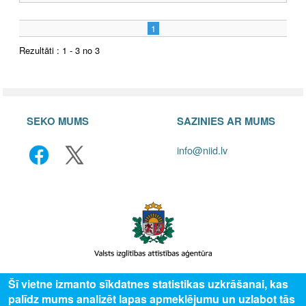
1
Rezultāti : 1 - 3 no 3
SEKO MUMS
SAZINIES AR MUMS
info@niid.lv
Šī vietne izmanto sīkdatnes statistikas uzkrāšanai, kas
© 2025 Valsts izglītības attīstības aģentūra, publicētā satura visas tiesības
palīdz mums analizēt lapas apmeklējumu un uzlabot tās
aizsargātas.