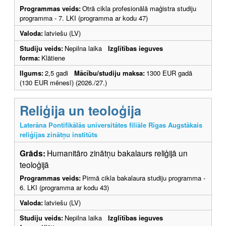
Programmas veids:
Otrā cikla profesionālā maģistra studiju
programma - 7. LKI (programma ar kodu 47)
Valoda:
latviešu (LV)
Studiju veids:
Nepilna laika
Izglītības ieguves
forma:
Klātiene
Ilgums:
2,5 gadi
Mācību/studiju maksa:
1300 EUR gadā
(130 EUR mēnesī) (2026./27.)
Reliģija un teoloģija
Laterāna Pontifikālās universitātes filiāle Rīgas Augstākais
reliģijas zinātņu institūts
Grāds:
Humanitāro zinātņu bakalaurs reliģijā un
teoloģijā
Programmas veids:
Pirmā cikla bakalaura studiju programma -
6. LKI (programma ar kodu 43)
Valoda:
latviešu (LV)
Studiju veids:
Nepilna laika
Izglītības ieguves