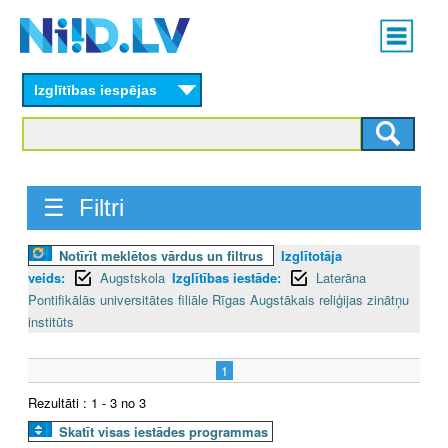
Skip
Main
to
menu
N
main
content
Izglītības iespējas
I
I
D
☰ Filtri
.
Notīrīt meklētos vārdus un filtrus
Izglītotāja
L
veids:
Augstskola
Izglītības iestāde:
Laterāna
V
Pontifikālās universitātes filiāle Rīgas Augstākais reliģijas zinātņu
institūts
1
Rezultāti : 1 - 3 no 3
Skatīt visas iestādes programmas