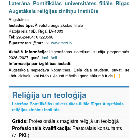
Laterāna Pontifikālās universitātes filiāle Rīgas
Augstākais reliģijas zinātņu institūts
Augstskola
Iestādes tips:
Ārvalstu augstskolas filiāle
Katoļu iela 16B, Rīga, LV-1003
Tel:
29524484; 67223598
E-pasts:
rarzi@rarzi.lv
www.rarzi.lv
Aktuālā informācija:
Uzņemšanas noteikumi studiju programmās
2026./2027. gadā:
lasīt šeit
Informācija par izglītības iestādi:
Augstskola nepiedāvā kopmītnes. Liela daļa studentu privāti īrē
kādu dzīvokli vai istabu. Jaunā mācību gada sākumā ir da
[...]
Reliģija un teoloģija
Laterāna Pontifikālās universitātes filiāle Rīgas Augstākais
reliģijas zinātņu institūts
Grāds:
Profesionālais maģistrs reliģijā un teoloģijā
Profesionālā kvalifikācija:
Pastorālais konsultants
(7. PKL)