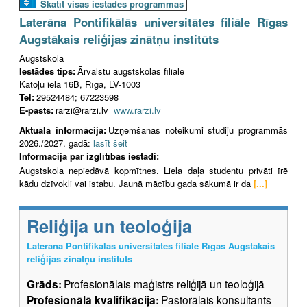
Skatīt visas iestādes programmas
Laterāna Pontifikālās universitātes filiāle Rīgas
Augstākais reliģijas zinātņu institūts
Augstskola
Iestādes tips:
Ārvalstu augstskolas filiāle
Katoļu iela 16B, Rīga, LV-1003
Tel:
29524484; 67223598
E-pasts:
rarzi@rarzi.lv
www.rarzi.lv
Aktuālā informācija:
Uzņemšanas noteikumi studiju programmās
2026./2027. gadā:
lasīt šeit
Informācija par izglītības iestādi:
Augstskola nepiedāvā kopmītnes. Liela daļa studentu privāti īrē
kādu dzīvokli vai istabu. Jaunā mācību gada sākumā ir da
[...]
Reliģija un teoloģija
Laterāna Pontifikālās universitātes filiāle Rīgas Augstākais
reliģijas zinātņu institūts
Grāds:
Profesionālais maģistrs reliģijā un teoloģijā
Profesionālā kvalifikācija:
Pastorālais konsultants