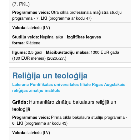
(7. PKL)
Programmas veids:
Otrā cikla profesionālā maģistra studiju
programma - 7. LKI (programma ar kodu 47)
Valoda:
latviešu (LV)
Studiju veids:
Nepilna laika
Izglītības ieguves
forma:
Klātiene
Ilgums:
2,5 gadi
Mācību/studiju maksa:
1300 EUR gadā
(130 EUR mēnesī) (2026./27.)
Reliģija un teoloģija
Laterāna Pontifikālās universitātes filiāle Rīgas Augstākais
reliģijas zinātņu institūts
Grāds:
Humanitāro zinātņu bakalaurs reliģijā un
teoloģijā
Programmas veids:
Pirmā cikla bakalaura studiju programma -
6. LKI (programma ar kodu 43)
Valoda:
latviešu (LV)