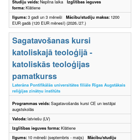
Studiju veids:
Nepilna laika
Izglītības ieguves
forma:
Klātiene
Ilgums:
3 gadi un 3 mēneši
Mācību/studiju maksa:
1200
EUR gadā (120 EUR mēnesī) (2026./27.)
Sagatavošanas kursi
katoliskajā teoloģijā -
katoliskās teoloģijas
pamatkurss
Laterāna Pontifikālās universitātes filiāle Rīgas Augstākais
reliģijas zinātņu institūts
Programmas veids:
Sagatavošanās kursi CE un iestājai
augstskolās
Valoda:
latviešu (LV)
Izglītības ieguves forma:
Klātiene
Ilgums:
10 mēneši (septembris - maijs)
Mācību/studiju