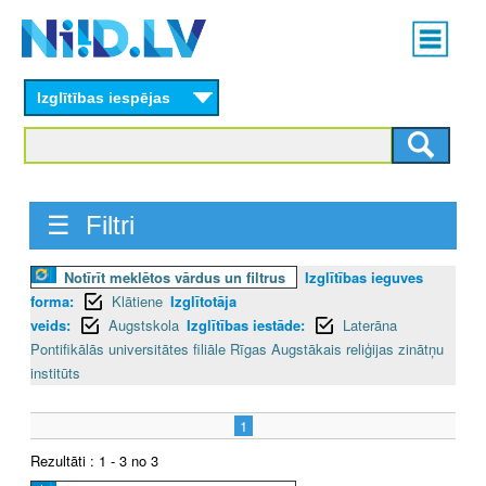
Skip
Main
to
menu
N
main
content
Izglītības iespējas
I
I
D
☰ Filtri
.
Notīrīt meklētos vārdus un filtrus
Izglītības ieguves
L
forma:
Klātiene
Izglītotāja
V
veids:
Augstskola
Izglītības iestāde:
Laterāna
Pontifikālās universitātes filiāle Rīgas Augstākais reliģijas zinātņu
institūts
1
Rezultāti : 1 - 3 no 3