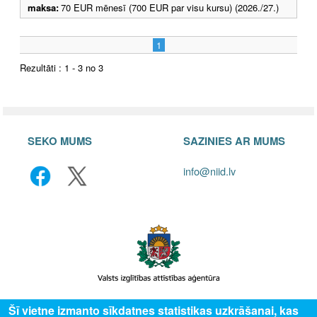
maksa:
70 EUR mēnesī (700 EUR par visu kursu) (2026./27.)
1
Rezultāti : 1 - 3 no 3
SEKO MUMS
SAZINIES AR MUMS
info@niid.lv
Šī vietne izmanto sīkdatnes statistikas uzkrāšanai, kas
© 2025 Valsts izglītības attīstības aģentūra, publicētā satura visas tiesības