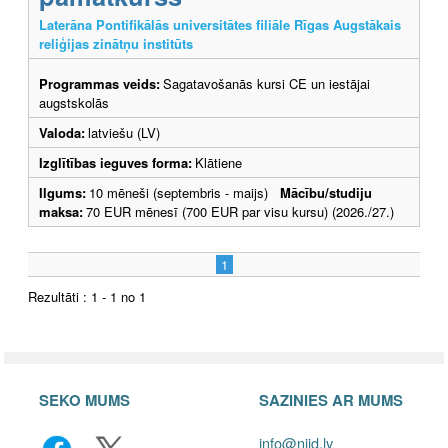
Laterāna Pontifikālās universitātes filiāle Rīgas Augstākais
reliģijas zinātņu institūts
Programmas veids:
Sagatavošanās kursi CE un iestājai
augstskolās
Valoda:
latviešu (LV)
Izglītības ieguves forma:
Klātiene
Ilgums:
10 mēneši (septembris - maijs)
Mācību/studiju
maksa:
70 EUR mēnesī (700 EUR par visu kursu) (2026./27.)
1
Rezultāti : 1 - 1 no 1
SEKO MUMS
SAZINIES AR MUMS
info@niid.lv