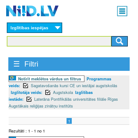
Skip
Main
to
menu
N
main
content
Izglītības iespējas
I
I
D
☰ Filtri
.
Notīrīt meklētos vārdus un filtrus
Programmas
L
veids:
Sagatavošanās kursi CE un iestājai augstskolās
V
Izglītotāja veids:
Augstskola
Izglītības
iestāde:
Laterāna Pontifikālās universitātes filiāle Rīgas
Augstākais reliģijas zinātņu institūts
1
Rezultāti : 1 - 1 no 1