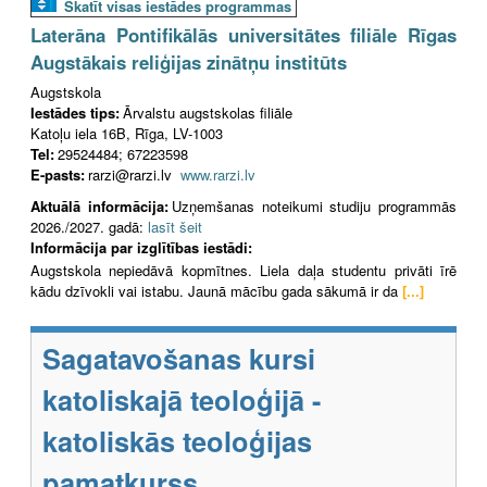
Skatīt visas iestādes programmas
Laterāna Pontifikālās universitātes filiāle Rīgas
Augstākais reliģijas zinātņu institūts
Augstskola
Iestādes tips:
Ārvalstu augstskolas filiāle
Katoļu iela 16B, Rīga, LV-1003
Tel:
29524484; 67223598
E-pasts:
rarzi@rarzi.lv
www.rarzi.lv
Aktuālā informācija:
Uzņemšanas noteikumi studiju programmās
2026./2027. gadā:
lasīt šeit
Informācija par izglītības iestādi:
Augstskola nepiedāvā kopmītnes. Liela daļa studentu privāti īrē
kādu dzīvokli vai istabu. Jaunā mācību gada sākumā ir da
[...]
Sagatavošanas kursi
katoliskajā teoloģijā -
katoliskās teoloģijas
pamatkurss