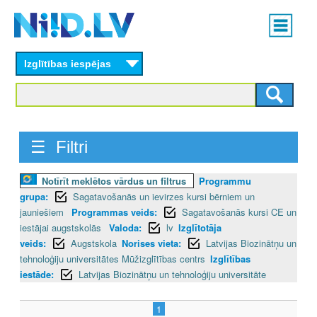
Skip
Main
to
menu
N
main
content
Izglītības iespējas
I
I
D
☰ Filtri
.
Notīrīt meklētos vārdus un filtrus
Programmu
L
grupa:
Sagatavošanās un ievirzes kursi bērniem un
V
jauniešiem
Programmas veids:
Sagatavošanās kursi CE un
iestājai augstskolās
Valoda:
lv
Izglītotāja
veids:
Augstskola
Norises vieta:
Latvijas Biozinātņu un
tehnoloģiju universitātes Mūžizglītības centrs
Izglītības
iestāde:
Latvijas Biozinātņu un tehnoloģiju universitāte
1