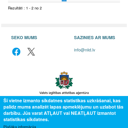
Rezultāti : 1 - 2 no 2
SEKO MUMS
SAZINIES AR MUMS
info@niid.lv
Šī vietne izmanto sīkdatnes statistikas uzkrāšanai, kas
palīdz mums analizēt lapas apmeklējumu un uzlabot tās
© 2025 Valsts izglītības attīstības aģentūra, publicētā satura visas tiesības
darbību. Jūs varat ATĻAUT vai NEATĻAUT izmantot
aizsargātas.
statistikas sīkdatnes.
Plašāka informācija