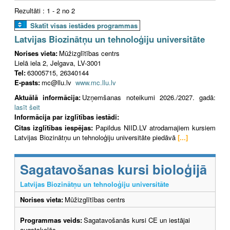
Rezultāti : 1 - 2 no 2
Skatīt visas iestādes programmas
Latvijas Biozinātņu un tehnoloģiju universitāte
Norises vieta:
Mūžizglītības centrs
Lielā iela 2, Jelgava, LV-3001
Tel:
63005715, 26340144
E-pasts:
mc@llu.lv
www.mc.llu.lv
Aktuālā informācija:
Uzņemšanas noteikumi 2026./2027. gadā:
lasīt šeit
Informācija par izglītības iestādi:
Citas izglītības iespējas:
Papildus NIID.LV atrodamajiem kursiem
Latvijas Biozinātņu un tehnoloģiju universitāte piedāvā
[...]
Sagatavošanas kursi bioloģijā
Latvijas Biozinātņu un tehnoloģiju universitāte
Norises vieta:
Mūžizglītības centrs
Programmas veids:
Sagatavošanās kursi CE un iestājai
augstskolās