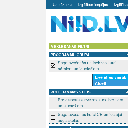
Uz sākumu
Izglītības iespējas
Izglītīb
N
I
MEKLĒŠANAS FILTRI
PROGRAMMU GRUPA
I
Sagatavošanās un ievirzes kursi
D
bērniem un jauniešiem
Izvēlēties vairāk
.
Atcelt
L
PROGRAMMAS VEIDS
Profesionālās ievirzes kursi bērniem
V
un jauniešiem
Sagatavošanās kursi CE un iestājai
augstskolās