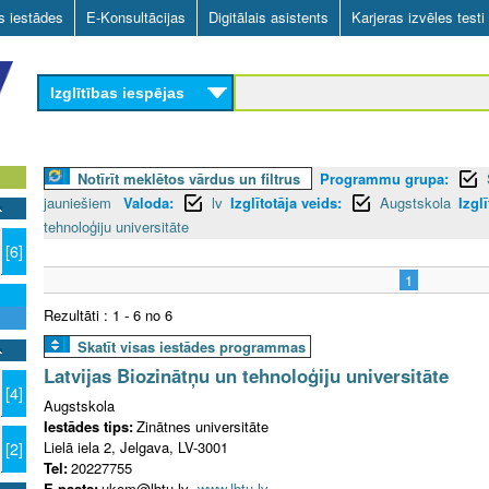
Skip
as iestādes
E-Konsultācijas
Digitālais asistents
Karjeras izvēles testi
to
main
Izglītības iespējas
content
Notīrīt meklētos vārdus un filtrus
Programmu grupa:
jauniešiem
Valoda:
lv
Izglītotāja veids:
Augstskola
Izgl
tehnoloģiju universitāte
[6]
1
Rezultāti : 1 - 6 no 6
Skatīt visas iestādes programmas
Latvijas Biozinātņu un tehnoloģiju universitāte
[4]
Augstskola
Iestādes tips:
Zinātnes universitāte
Lielā iela 2, Jelgava, LV-3001
[2]
Tel:
20227755
E-pasts:
ukom@lbtu.lv
www.lbtu.lv