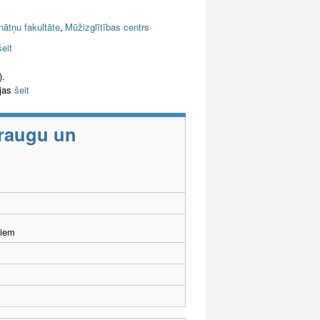
nātņu fakultāte
,
Mūžizglītības centrs
šeit
).
ijas
šeit
zraugu un
šiem