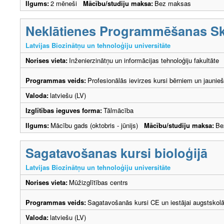
Ilgums:
2 mēneši
Mācību/studiju maksa:
Bez maksas
Neklātienes Programmēšanas Sk
Latvijas Biozinātņu un tehnoloģiju universitāte
Norises vieta:
Inženierzinātņu un informācijas tehnoloģiju fakultāte
Programmas veids:
Profesionālās ievirzes kursi bērniem un jaunie
Valoda:
latviešu (LV)
Izglītības ieguves forma:
Tālmācība
Ilgums:
Mācību gads (oktobris - jūnijs)
Mācību/studiju maksa:
Be
Sagatavošanas kursi bioloģijā
Latvijas Biozinātņu un tehnoloģiju universitāte
Norises vieta:
Mūžizglītības centrs
Programmas veids:
Sagatavošanās kursi CE un iestājai augstskol
Valoda:
latviešu (LV)