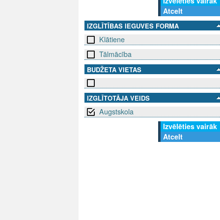
Izvēlēties vairāk
Atcelt
IZGLĪTĪBAS IEGUVES FORMA
Klātiene
Tālmācība
BUDŽETA VIETAS
IZGLĪTOTĀJA VEIDS
Augstskola
Izvēlēties vairāk
Atcelt