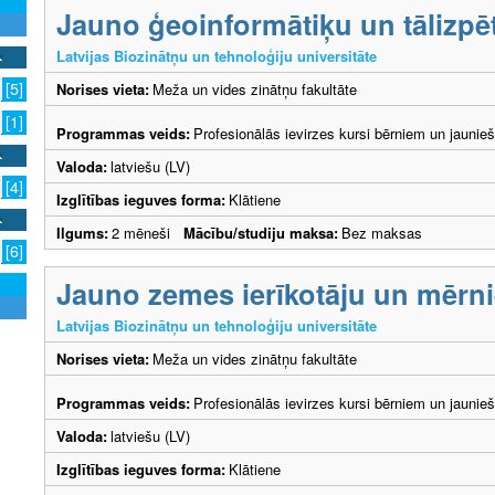
Jauno ģeoinformātiķu un tālizpē
Latvijas Biozinātņu un tehnoloģiju universitāte
[5]
Norises vieta:
Meža un vides zinātņu fakultāte
[1]
Programmas veids:
Profesionālās ievirzes kursi bērniem un jaunie
Valoda:
latviešu (LV)
[4]
Izglītības ieguves forma:
Klātiene
Ilgums:
2 mēneši
Mācību/studiju maksa:
Bez maksas
[6]
Jauno zemes ierīkotāju un mērni
Latvijas Biozinātņu un tehnoloģiju universitāte
Norises vieta:
Meža un vides zinātņu fakultāte
Programmas veids:
Profesionālās ievirzes kursi bērniem un jaunie
Valoda:
latviešu (LV)
Izglītības ieguves forma:
Klātiene