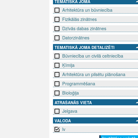
TEMATISKĀ JOMA
Arhitektūra un būvniecība
Fizikālās zinātnes
Dzīvās dabas zinātnes
Datorzinātnes
TEMATISKĀ JOMA DETALIZĒTI
Būvniecība un civilā celtniecība
Ķīmija
Arhitektūra un pilsētu plānošana
Programmēšana
Bioloģija
ATRAŠANĀS VIETA
Jelgava
VALODA
lv