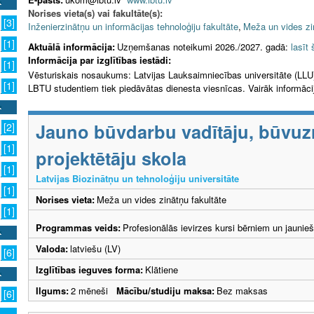
Norises vieta(s) vai fakultāte(s):
[3]
Inženierzinātņu un informācijas tehnoloģiju fakultāte
,
Meža un vides zi
[1]
Aktuālā informācija:
Uzņemšanas noteikumi 2026./2027. gadā:
lasīt 
Informācija par izglītības iestādi:
[1]
Vēsturiskais nosaukums: Latvijas Lauksaimniecības universitāte (LLU
[1]
LBTU studentiem tiek piedāvātas dienesta viesnīcas. Vairāk informāc
Jauno būvdarbu vadītāju, būvu
[2]
[1]
projektētāju skola
[1]
Latvijas Biozinātņu un tehnoloģiju universitāte
[1]
Norises vieta:
Meža un vides zinātņu fakultāte
[1]
Programmas veids:
Profesionālās ievirzes kursi bērniem un jaunie
Valoda:
latviešu (LV)
[6]
Izglītības ieguves forma:
Klātiene
Ilgums:
2 mēneši
Mācību/studiju maksa:
Bez maksas
[6]