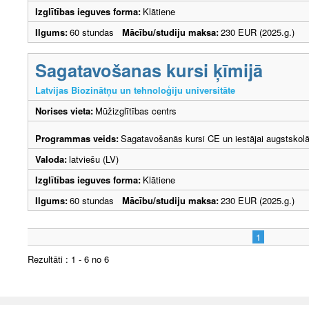
Izglītības ieguves forma:
Klātiene
Ilgums:
60 stundas
Mācību/studiju maksa:
230 EUR (2025.g.)
Sagatavošanas kursi ķīmijā
Latvijas Biozinātņu un tehnoloģiju universitāte
Norises vieta:
Mūžizglītības centrs
Programmas veids:
Sagatavošanās kursi CE un iestājai augstskol
Valoda:
latviešu (LV)
Izglītības ieguves forma:
Klātiene
Ilgums:
60 stundas
Mācību/studiju maksa:
230 EUR (2025.g.)
1
Rezultāti : 1 - 6 no 6