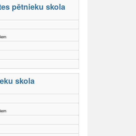
tes pētnieku skola
šiem
eku skola
šiem