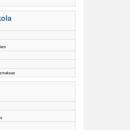
ola
šiem
zmaksas
ās