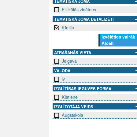
TEMATISKĀ JOMA
Fizikālās zinātnes
TEMATISKĀ JOMA DETALIZĒTI
Ķīmija
Izvēlēties vairāk
Atcelt
ATRAŠANĀS VIETA
Jelgava
VALODA
lv
IZGLĪTĪBAS IEGUVES FORMA
Klātiene
IZGLĪTOTĀJA VEIDS
Augstskola