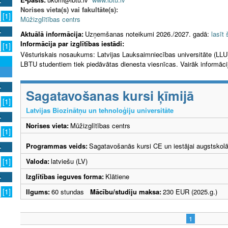
Norises vieta(s) vai fakultāte(s):
[1]
Mūžizglītības centrs
Aktuālā informācija:
Uzņemšanas noteikumi 2026./2027. gadā:
lasīt 
Informācija par izglītības iestādi:
[1]
Vēsturiskais nosaukums: Latvijas Lauksaimniecības universitāte (LLU
LBTU studentiem tiek piedāvātas dienesta viesnīcas. Vairāk informāc
Sagatavošanas kursi ķīmijā
[1]
Latvijas Biozinātņu un tehnoloģiju universitāte
Norises vieta:
Mūžizglītības centrs
[1]
Programmas veids:
Sagatavošanās kursi CE un iestājai augstskol
Valoda:
latviešu (LV)
[1]
Izglītības ieguves forma:
Klātiene
[1]
Ilgums:
60 stundas
Mācību/studiju maksa:
230 EUR (2025.g.)
1