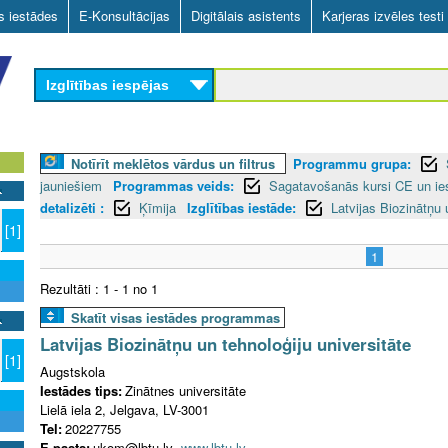
Skip
as iestādes
E-Konsultācijas
Digitālais asistents
Karjeras izvēles testi
to
main
Izglītības iespējas
content
Notīrīt meklētos vārdus un filtrus
Programmu grupa:
jauniešiem
Programmas veids:
Sagatavošanās kursi CE un ie
detalizēti :
Ķīmija
Izglītības iestāde:
Latvijas Biozinātņu 
[1]
1
Rezultāti : 1 - 1 no 1
Skatīt visas iestādes programmas
Latvijas Biozinātņu un tehnoloģiju universitāte
[1]
Augstskola
Iestādes tips:
Zinātnes universitāte
Lielā iela 2, Jelgava, LV-3001
Tel:
20227755
E-pasts:
ukom@lbtu.lv
www.lbtu.lv