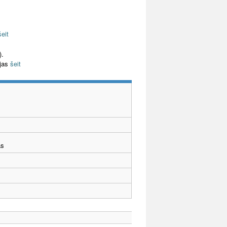
šeit
).
ijas
šeit
ās