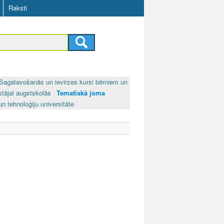
Raksti
Sagatavošanās un ievirzes kursi bērniem un
stājai augstskolās
Tematiskā joma
un tehnoloģiju universitāte