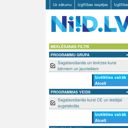
Uz sākumu
Izglītības iespējas
Izglītīb
N
I
MEKLĒŠANAS FILTRI
PROGRAMMU GRUPA
I
Sagatavošanās un ievirzes kursi
D
bērniem un jauniešiem
Izvēlēties vairāk
.
Atcelt
L
PROGRAMMAS VEIDS
Sagatavošanās kursi CE un iestājai
V
augstskolās
Izvēlēties vairāk
Atcelt