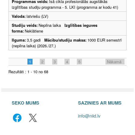
Programmas veids:
Īsā cikla profesionālās augstākās
izglītības studiju programma - 5. LKI (programma ar kodu 41)
Valoda:
latviešu (LV)
Studiju veids:
Nepilna laika
Izglītības ieguves
forma:
Neklātiene
Ilgums:
3,5 gadi
Mācību/studiju maksa:
1000 EUR semestrī
(nepilna laika) (2026./27.)
1
2
3
4
5
Nākamā
Rezultāti : 1 - 10 no 68
SEKO MUMS
SAZINIES AR MUMS
info@niid.lv