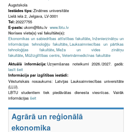
Augstskola
Iestādes tips:
Zinātnes universitāte
Lielā iela 2, Jelgava, LV-3001
Tel:
20227755
E-pasts:
ukom@lbtu.lv
www.lbtu.lv
Norises vieta(s) vai fakultāte(s):
Ekonomikas un sabiedrības attīstības fakultāte
,
Inženierzinātņu un
informācijas tehnoloģiju fakultāte
,
Lauksaimniecības un pārtikas
tehnoloģijas fakultāte
,
Meža un vides zinātņu
fakultāte
,
Mūžizglītības centrs
,
Veterinārmedicīnas fakultāte
Aktuālā informācija:
Uzņemšanas noteikumi 2026./2027. gadā:
lasīt šeit
Informācija par izglītības iestādi:
Vēsturiskais nosaukums: Latvijas Lauksaimniecības universitāte
(LLU).
LBTU studentiem tiek piedāvātas dienesta viesnīcas. Vairāk
informācijas
šeit
Agrārā un reģionālā
ekonomika