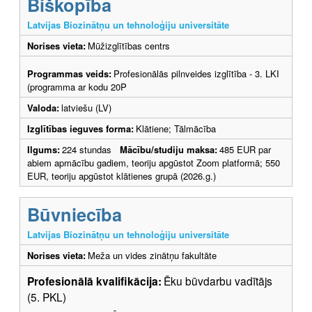
Biškopība
Latvijas Biozinātņu un tehnoloģiju universitāte
Norises vieta:
Mūžizglītības centrs
Programmas veids:
Profesionālās pilnveides izglītība - 3. LKI
(programma ar kodu 20P
Valoda:
latviešu (LV)
Izglītības ieguves forma:
Klātiene; Tālmācība
Ilgums:
224 stundas
Mācību/studiju maksa:
485 EUR par
abiem apmācību gadiem, teoriju apgūstot Zoom platformā; 550
EUR, teoriju apgūstot klātienes grupā (2026.g.)
Būvniecība
Latvijas Biozinātņu un tehnoloģiju universitāte
Norises vieta:
Meža un vides zinātņu fakultāte
Profesionālā kvalifikācija:
Ēku būvdarbu vadītājs
(5. PKL)