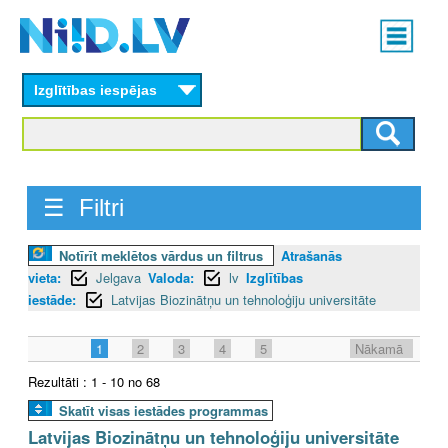
Skip
Main
to
menu
N
main
content
Izglītības iespējas
I
I
D
☰ Filtri
.
Notīrīt meklētos vārdus un filtrus
Atrašanās
L
vieta:
Jelgava
Valoda:
lv
Izglītības
V
iestāde:
Latvijas Biozinātņu un tehnoloģiju universitāte
1
2
3
4
5
Nākamā
Rezultāti : 1 - 10 no 68
Skatīt visas iestādes programmas
Latvijas Biozinātņu un tehnoloģiju universitāte