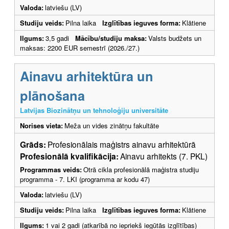
Valoda:
latviešu (LV)
Studiju veids:
Pilna laika
Izglītības ieguves forma:
Klātiene
Ilgums:
3,5 gadi
Mācību/studiju maksa:
Valsts budžets un
maksas: 2200 EUR semestrī (2026./27.)
Ainavu arhitektūra un
plānošana
Latvijas Biozinātņu un tehnoloģiju universitāte
Norises vieta:
Meža un vides zinātņu fakultāte
Grāds:
Profesionālais maģistrs ainavu arhitektūrā
Profesionālā kvalifikācija:
Ainavu arhitekts (7. PKL)
Programmas veids:
Otrā cikla profesionālā maģistra studiju
programma - 7. LKI (programma ar kodu 47)
Valoda:
latviešu (LV)
Studiju veids:
Pilna laika
Izglītības ieguves forma:
Klātiene
Ilgums:
1 vai 2 gadi (atkarībā no iepriekš iegūtās izglītības)