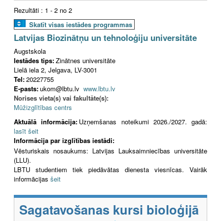
Rezultāti : 1 - 2 no 2
Skatīt visas iestādes programmas
Latvijas Biozinātņu un tehnoloģiju universitāte
Augstskola
Iestādes tips:
Zinātnes universitāte
Lielā iela 2, Jelgava, LV-3001
Tel:
20227755
E-pasts:
ukom@lbtu.lv
www.lbtu.lv
Norises vieta(s) vai fakultāte(s):
Mūžizglītības centrs
Aktuālā informācija:
Uzņemšanas noteikumi 2026./2027. gadā:
lasīt šeit
Informācija par izglītības iestādi:
Vēsturiskais nosaukums: Latvijas Lauksaimniecības universitāte
(LLU).
LBTU studentiem tiek piedāvātas dienesta viesnīcas. Vairāk
informācijas
šeit
Sagatavošanas kursi bioloģijā