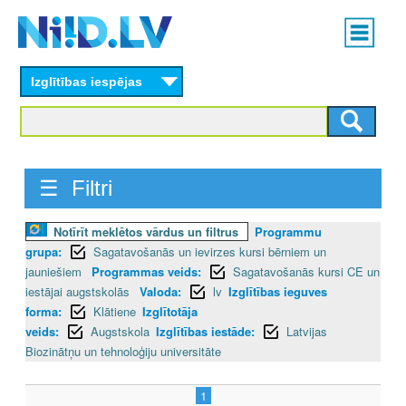
Skip
Main
to
menu
N
main
content
Izglītības iespējas
I
I
D
☰ Filtri
.
Notīrīt meklētos vārdus un filtrus
Programmu
L
grupa:
Sagatavošanās un ievirzes kursi bērniem un
V
jauniešiem
Programmas veids:
Sagatavošanās kursi CE un
iestājai augstskolās
Valoda:
lv
Izglītības ieguves
forma:
Klātiene
Izglītotāja
veids:
Augstskola
Izglītības iestāde:
Latvijas
Biozinātņu un tehnoloģiju universitāte
1