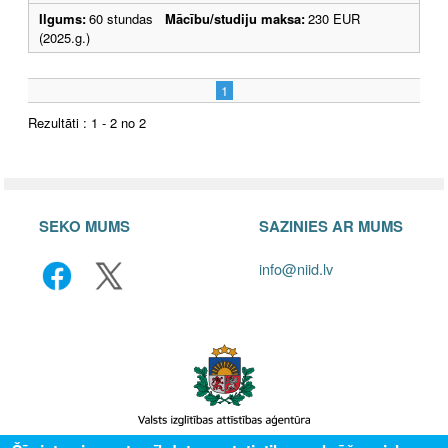
Ilgums:
60 stundas
Mācību/studiju maksa:
230 EUR
(2025.g.)
1
Rezultāti : 1 - 2 no 2
SEKO MUMS
SAZINIES AR MUMS
info@niid.lv