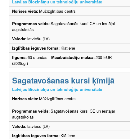
Latvijas Biozinātņu un tehnoloģiju universitāte
Norises vieta:
Mūžizglītības centrs
Programmas veids:
Sagatavošanās kursi CE un iestājai
augstskolās
Valoda:
latviešu (LV)
Izglītības ieguves forma:
Klātiene
Ilgums:
60 stundas
Mācību/studiju maksa:
230 EUR
(2025.g.)
Sagatavošanas kursi ķīmijā
Latvijas Biozinātņu un tehnoloģiju universitāte
Norises vieta:
Mūžizglītības centrs
Programmas veids:
Sagatavošanās kursi CE un iestājai
augstskolās
Valoda:
latviešu (LV)
Izglītības ieguves forma:
Klātiene