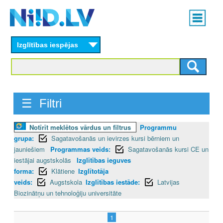
Skip
Main
to
menu
N
main
content
Izglītības iespējas
I
I
D
☰ Filtri
.
Notīrīt meklētos vārdus un filtrus
Programmu
L
grupa:
Sagatavošanās un ievirzes kursi bērniem un
V
jauniešiem
Programmas veids:
Sagatavošanās kursi CE un
iestājai augstskolās
Izglītības ieguves
forma:
Klātiene
Izglītotāja
veids:
Augstskola
Izglītības iestāde:
Latvijas
Biozinātņu un tehnoloģiju universitāte
1