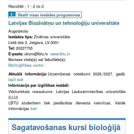
Rezultāti : 1 - 2 no 2
Skatīt visas iestādes programmas
Latvijas Biozinātņu un tehnoloģiju universitāte
Augstskola
Iestādes tips:
Zinātnes universitāte
Lielā iela 2, Jelgava, LV-3001
Tel:
20227755
E-pasts:
ukom@lbtu.lv
www.lbtu.lv
Norises vieta(s) vai fakultāte(s):
Mūžizglītības centrs
Aktuālā informācija:
Uzņemšanas noteikumi 2026./2027. gadā:
lasīt šeit
Informācija par izglītības iestādi:
Vēsturiskais nosaukums: Latvijas Lauksaimniecības universitāte
(LLU).
LBTU studentiem tiek piedāvātas dienesta viesnīcas. Vairāk
informācijas
šeit
Sagatavošanas kursi bioloģijā