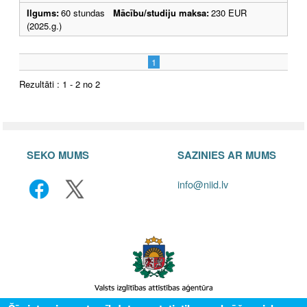
Ilgums:
60 stundas
Mācību/studiju maksa:
230 EUR
(2025.g.)
1
Rezultāti : 1 - 2 no 2
SEKO MUMS
SAZINIES AR MUMS
info@niid.lv