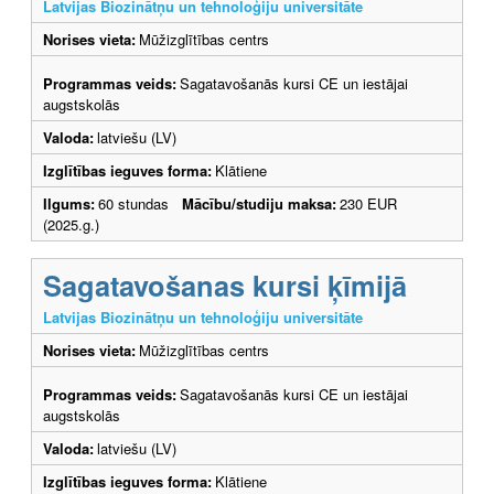
Latvijas Biozinātņu un tehnoloģiju universitāte
Norises vieta:
Mūžizglītības centrs
Programmas veids:
Sagatavošanās kursi CE un iestājai
augstskolās
Valoda:
latviešu (LV)
Izglītības ieguves forma:
Klātiene
Ilgums:
60 stundas
Mācību/studiju maksa:
230 EUR
(2025.g.)
Sagatavošanas kursi ķīmijā
Latvijas Biozinātņu un tehnoloģiju universitāte
Norises vieta:
Mūžizglītības centrs
Programmas veids:
Sagatavošanās kursi CE un iestājai
augstskolās
Valoda:
latviešu (LV)
Izglītības ieguves forma:
Klātiene