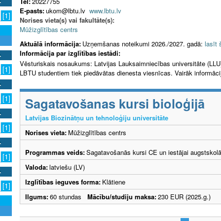
Tel:
20227755
E-pasts:
ukom@lbtu.lv
www.lbtu.lv
[1]
Norises vieta(s) vai fakultāte(s):
Mūžizglītības centrs
Aktuālā informācija:
Uzņemšanas noteikumi 2026./2027. gadā:
lasīt 
Informācija par izglītības iestādi:
Vēsturiskais nosaukums: Latvijas Lauksaimniecības universitāte (LLU
[1]
LBTU studentiem tiek piedāvātas dienesta viesnīcas. Vairāk informāc
[1]
Sagatavošanas kursi bioloģijā
Latvijas Biozinātņu un tehnoloģiju universitāte
[1]
Norises vieta:
Mūžizglītības centrs
Programmas veids:
Sagatavošanās kursi CE un iestājai augstskol
[1]
Valoda:
latviešu (LV)
Izglītības ieguves forma:
Klātiene
[1]
Ilgums:
60 stundas
Mācību/studiju maksa:
230 EUR (2025.g.)