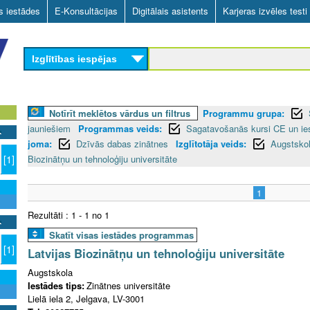
Skip
as iestādes
E-Konsultācijas
Digitālais asistents
Karjeras izvēles testi
to
main
Izglītības iespējas
content
Notīrīt meklētos vārdus un filtrus
Programmu grupa:
jauniešiem
Programmas veids:
Sagatavošanās kursi CE un ie
joma:
Dzīvās dabas zinātnes
Izglītotāja veids:
Augstsko
Biozinātņu un tehnoloģiju universitāte
[1]
1
Rezultāti : 1 - 1 no 1
Skatīt visas iestādes programmas
[1]
Latvijas Biozinātņu un tehnoloģiju universitāte
Augstskola
Iestādes tips:
Zinātnes universitāte
Lielā iela 2, Jelgava, LV-3001