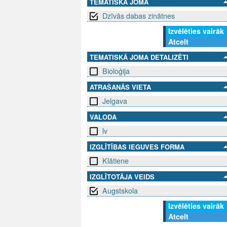
TEMATISKĀ JOMA
Dzīvās dabas zinātnes
Izvēlēties vairāk
Atcelt
TEMATISKĀ JOMA DETALIZĒTI
Bioloģija
ATRAŠANĀS VIETA
Jelgava
VALODA
lv
IZGLĪTĪBAS IEGUVES FORMA
Klātiene
IZGLĪTOTĀJA VEIDS
Augstskola
Izvēlēties vairāk
Atcelt