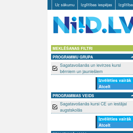
Uz sākumu
Izglītības iespējas
Izglītīb
N
I
MEKLĒŠANAS FILTRI
PROGRAMMU GRUPA
I
Sagatavošanās un ievirzes kursi
D
bērniem un jauniešiem
Izvēlēties vairāk
.
Atcelt
L
PROGRAMMAS VEIDS
Sagatavošanās kursi CE un iestājai
V
augstskolās
Izvēlēties vairāk
Atcelt