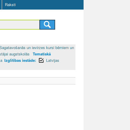
Raksti
Sagatavošanās un ievirzes kursi bērniem un
stājai augstskolās
Tematiskā
la
Izglītības iestāde:
Latvijas