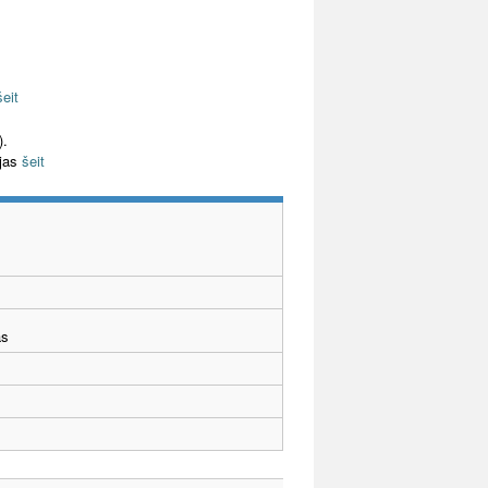
šeit
).
ijas
šeit
ās