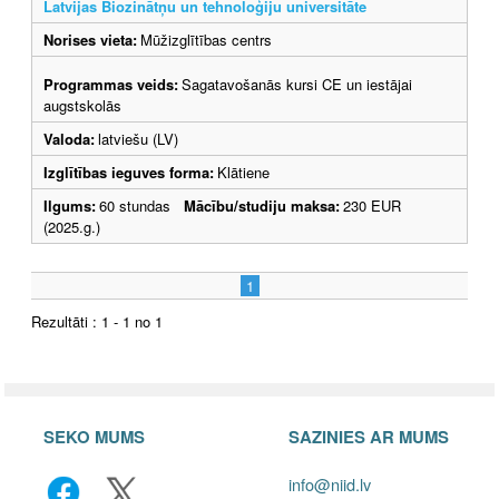
Latvijas Biozinātņu un tehnoloģiju universitāte
Norises vieta:
Mūžizglītības centrs
Programmas veids:
Sagatavošanās kursi CE un iestājai
augstskolās
Valoda:
latviešu (LV)
Izglītības ieguves forma:
Klātiene
Ilgums:
60 stundas
Mācību/studiju maksa:
230 EUR
(2025.g.)
1
Rezultāti : 1 - 1 no 1
SEKO MUMS
SAZINIES AR MUMS
info@niid.lv