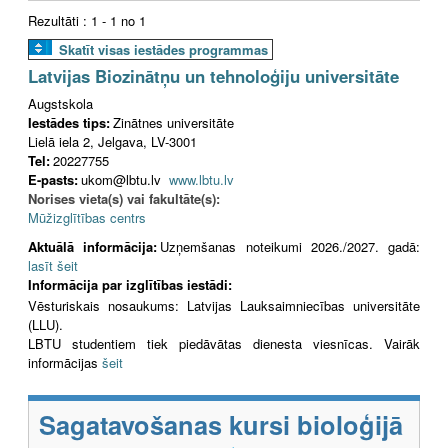
Rezultāti : 1 - 1 no 1
Skatīt visas iestādes programmas
Latvijas Biozinātņu un tehnoloģiju universitāte
Augstskola
Iestādes tips:
Zinātnes universitāte
Lielā iela 2, Jelgava, LV-3001
Tel:
20227755
E-pasts:
ukom@lbtu.lv
www.lbtu.lv
Norises vieta(s) vai fakultāte(s):
Mūžizglītības centrs
Aktuālā informācija:
Uzņemšanas noteikumi 2026./2027. gadā:
lasīt šeit
Informācija par izglītības iestādi:
Vēsturiskais nosaukums: Latvijas Lauksaimniecības universitāte
(LLU).
LBTU studentiem tiek piedāvātas dienesta viesnīcas. Vairāk
informācijas
šeit
Sagatavošanas kursi bioloģijā