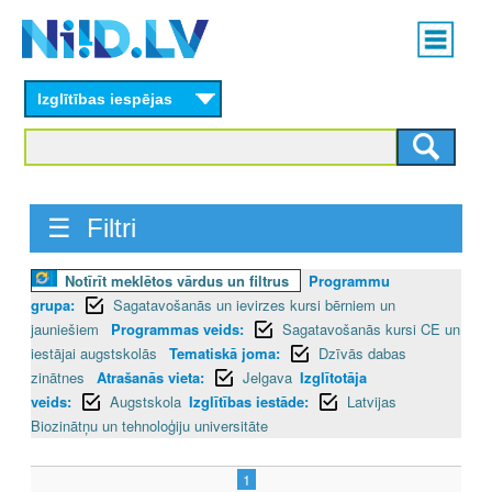
Skip
Main
to
menu
N
main
content
Izglītības iespējas
I
I
D
☰ Filtri
.
Notīrīt meklētos vārdus un filtrus
Programmu
L
grupa:
Sagatavošanās un ievirzes kursi bērniem un
V
jauniešiem
Programmas veids:
Sagatavošanās kursi CE un
iestājai augstskolās
Tematiskā joma:
Dzīvās dabas
zinātnes
Atrašanās vieta:
Jelgava
Izglītotāja
veids:
Augstskola
Izglītības iestāde:
Latvijas
Biozinātņu un tehnoloģiju universitāte
1