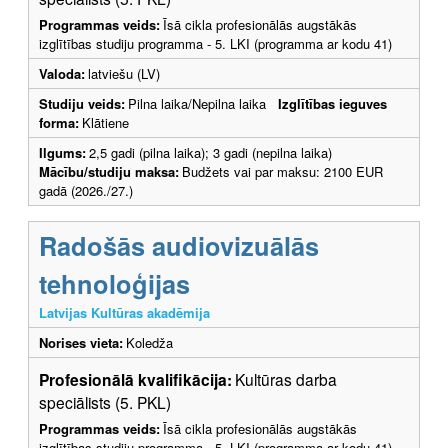
Programmas veids:
Īsā cikla profesionālās augstākās
izglītības studiju programma - 5. LKI (programma ar kodu 41)
Valoda:
latviešu (LV)
Studiju veids:
Pilna laika/Nepilna laika
Izglītības ieguves
forma:
Klātiene
Ilgums:
2,5 gadi (pilna laika); 3 gadi (nepilna laika)
Mācību/studiju maksa:
Budžets vai par maksu: 2100 EUR
gadā (2026./27.)
Radošās audiovizuālās
tehnoloģijas
Latvijas Kultūras akadēmija
Norises vieta:
Koledža
Profesionālā kvalifikācija:
Kultūras darba
speciālists (5. PKL)
Programmas veids:
Īsā cikla profesionālās augstākās
izglītības studiju programma - 5. LKI (programma ar kodu 41)