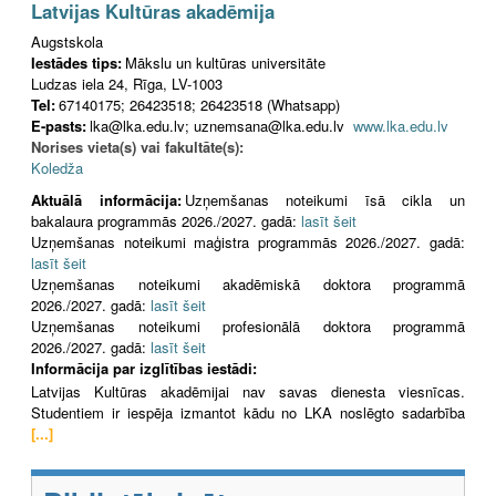
Latvijas Kultūras akadēmija
Augstskola
Iestādes tips:
Mākslu un kultūras universitāte
Ludzas iela 24, Rīga, LV-1003
Tel:
67140175; 26423518; 26423518 (Whatsapp)
E-pasts:
lka@lka.edu.lv; uznemsana@lka.edu.lv
www.lka.edu.lv
Norises vieta(s) vai fakultāte(s):
Koledža
Aktuālā informācija:
Uzņemšanas noteikumi īsā cikla un
bakalaura programmās 2026./2027. gadā:
lasīt šeit
Uzņemšanas noteikumi maģistra programmās 2026./2027. gadā:
lasīt šeit
Uzņemšanas noteikumi akadēmiskā doktora programmā
2026./2027. gadā:
lasīt šeit
Uzņemšanas noteikumi profesionālā doktora programmā
2026./2027. gadā:
lasīt šeit
Informācija par izglītības iestādi:
Latvijas Kultūras akadēmijai nav savas dienesta viesnīcas.
Studentiem ir iespēja izmantot kādu no LKA noslēgto sadarbība
[...]