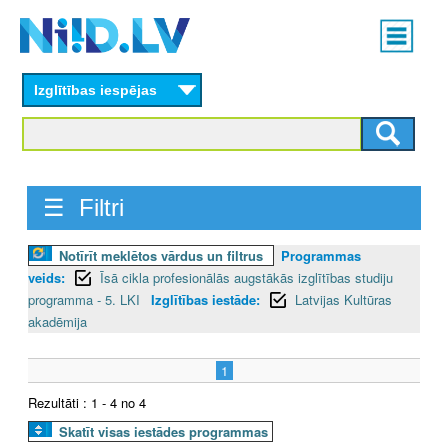
Skip
Main
to
menu
N
main
content
Izglītības iespējas
I
I
D
☰ Filtri
.
Notīrīt meklētos vārdus un filtrus
Programmas
L
veids:
Īsā cikla profesionālās augstākās izglītības studiju
V
programma - 5. LKI
Izglītības iestāde:
Latvijas Kultūras
akadēmija
1
Rezultāti : 1 - 4 no 4
Skatīt visas iestādes programmas