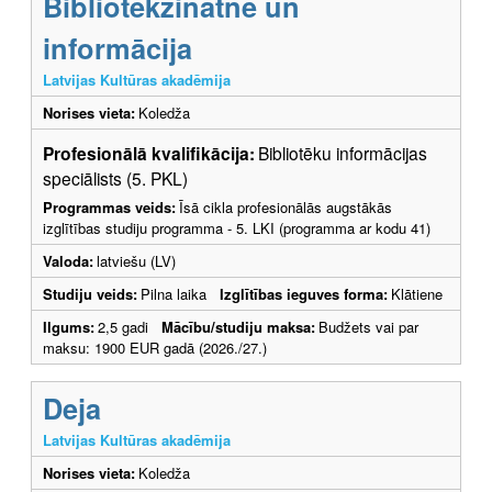
Bibliotēkzinātne un
informācija
Latvijas Kultūras akadēmija
Norises vieta:
Koledža
Profesionālā kvalifikācija:
Bibliotēku informācijas
speciālists (5. PKL)
Programmas veids:
Īsā cikla profesionālās augstākās
izglītības studiju programma - 5. LKI (programma ar kodu 41)
Valoda:
latviešu (LV)
Studiju veids:
Pilna laika
Izglītības ieguves forma:
Klātiene
Ilgums:
2,5 gadi
Mācību/studiju maksa:
Budžets vai par
maksu: 1900 EUR gadā (2026./27.)
Deja
Latvijas Kultūras akadēmija
Norises vieta:
Koledža