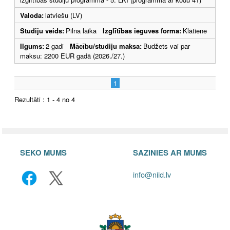
Valoda:
latviešu (LV)
Studiju veids:
Pilna laika
Izglītības ieguves forma:
Klātiene
Ilgums:
2 gadi
Mācību/studiju maksa:
Budžets vai par
maksu: 2200 EUR gadā (2026./27.)
1
Rezultāti : 1 - 4 no 4
SEKO MUMS
SAZINIES AR MUMS
info@niid.lv