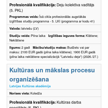
Profesionālā kvalifikācija:
Deju kolektīva vadītājs
(5. PKL)
Programmas veids:
Īsā cikla profesionālās augstākās
izglītības studiju programma - 5. LKI (programma ar kodu 41)
Valoda:
latviešu (LV)
Studiju veids:
Pilna laika
Izglītības ieguves forma:
Klātiene;
Neklātiene
Ilgums:
2 gadi
Mācību/studiju maksa:
Budžets vai par
maksu: 2100 EUR gadā (pilna laika klātiene); 1900 EUR gadā
(pilna laika neklātiene specializācijā "Latviešu deja") (2026./27.)
Kultūras un mākslas procesu
organizēšana
Latvijas Kultūras akadēmija
Norises vieta:
Koledža
Profesionālā kvalifikācija:
Kultūras darba
speciālists (5. PKL)