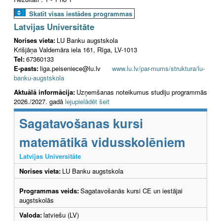
Skatīt visas iestādes programmas
Latvijas Universitāte
Norises vieta:
LU Banku augstskola
Krišjāņa Valdemāra iela 161, Rīga, LV-1013
Tel:
67360133
E-pasts:
liga.peiseniece@lu.lv
www.lu.lv/par-mums/struktura/lu-
banku-augstskola
Aktuālā informācija:
Uzņemšanas noteikumus studiju programmās
2026./2027. gadā
lejupielādēt šeit
Sagatavošanas kursi
matemātikā vidusskolēniem
Latvijas Universitāte
Norises vieta:
LU Banku augstskola
Programmas veids:
Sagatavošanās kursi CE un iestājai
augstskolās
Valoda:
latviešu (LV)