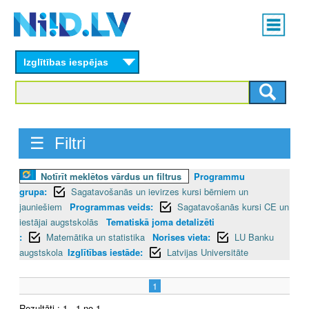
Skip
Main
to
menu
N
main
content
Izglītības iespējas
I
I
D
☰ Filtri
.
Notīrīt meklētos vārdus un filtrus
Programmu
L
grupa:
Sagatavošanās un ievirzes kursi bērniem un
V
jauniešiem
Programmas veids:
Sagatavošanās kursi CE un
iestājai augstskolās
Tematiskā joma detalizēti
:
Matemātika un statistika
Norises vieta:
LU Banku
augstskola
Izglītības iestāde:
Latvijas Universitāte
1
Rezultāti : 1 - 1 no 1