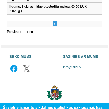
Ilgums:
3 dienas
Mācību/studiju maksa:
60,50 EUR
(2026.g.)
1
Rezultāti : 1 - 1 no 1
SEKO MUMS
SAZINIES AR MUMS
info@niid.lv
Šī vietne izmanto sīkdatnes statistikas uzkrāšanai, kas