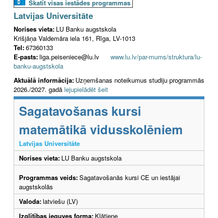
Skatīt visas iestādes programmas
Latvijas Universitāte
Norises vieta:
LU Banku augstskola
Krišjāņa Valdemāra iela 161, Rīga, LV-1013
Tel:
67360133
E-pasts:
liga.peiseniece@lu.lv
www.lu.lv/par-mums/struktura/lu-
banku-augstskola
Aktuālā informācija:
Uzņemšanas noteikumus studiju programmās
2026./2027. gadā
lejupielādēt šeit
Sagatavošanas kursi
matemātikā vidusskolēniem
Latvijas Universitāte
Norises vieta:
LU Banku augstskola
Programmas veids:
Sagatavošanās kursi CE un iestājai
augstskolās
Valoda:
latviešu (LV)
Izglītības ieguves forma:
Klātiene