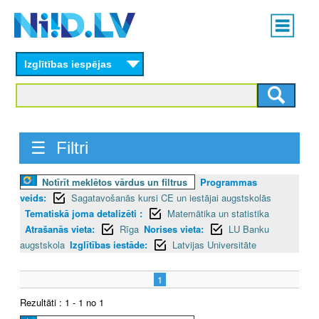
Skip
Main
to
menu
N
main
content
Izglītības iespējas
I
I
D
☰ Filtri
.
Notīrīt meklētos vārdus un filtrus
Programmas
L
veids:
Sagatavošanās kursi CE un iestājai augstskolās
V
Tematiskā joma detalizēti :
Matemātika un statistika
Atrašanās vieta:
Rīga
Norises vieta:
LU Banku
augstskola
Izglītības iestāde:
Latvijas Universitāte
1
Rezultāti : 1 - 1 no 1