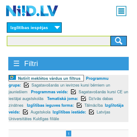
Skip
Main
to
menu
N
main
content
Izglītības iespējas
I
I
D
☰ Filtri
.
Notīrīt meklētos vārdus un filtrus
Programmu
L
grupa:
Sagatavošanās un ievirzes kursi bērniem un
V
jauniešiem
Programmas veids:
Sagatavošanās kursi CE un
iestājai augstskolās
Tematiskā joma:
Dzīvās dabas
zinātnes
Izglītības ieguves forma:
Tālmācība
Izglītotāja
veids:
Augstskola
Izglītības iestāde:
Latvijas
Universitātes Kuldīgas filiāle
1