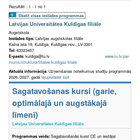
Rezultāti : 1 - 1 no 1
Skatīt visas iestādes programmas
Latvijas Universitātes Kuldīgas filiāle
Augstskola
Iestādes tips:
Latvijas augstskolas filiāle
Kalna iela 19, Kuldīga, Kuldīgas nov., LV-3301
Tel:
63323457
E-pasts:
kuldiga@lu.lv
www.lu.lv/par-
mums/struktura/filiales/kuldigas-filiale
Aktuālā informācija:
Uzņemšanas noteikumus studiju programmās
2026./2027. gadā
lejupielādēt šeit
Sagatavošanas kursi (garie,
optimālajā un augstākajā
līmenī)
Latvijas Universitātes Kuldīgas filiāle
Programmas veids:
Sagatavošanās kursi CE un iestājai