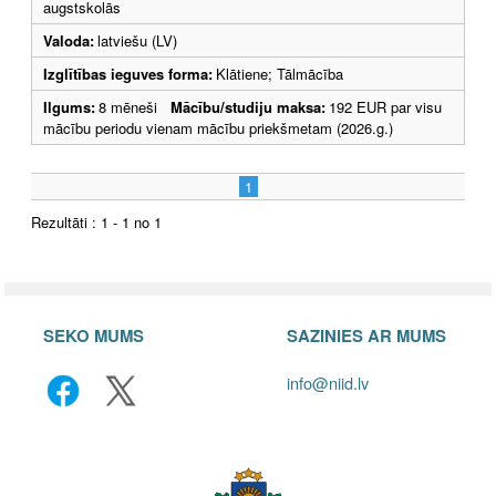
augstskolās
Valoda:
latviešu (LV)
Izglītības ieguves forma:
Klātiene; Tālmācība
Ilgums:
8 mēneši
Mācību/studiju maksa:
192 EUR par visu
mācību periodu vienam mācību priekšmetam (2026.g.)
1
Rezultāti : 1 - 1 no 1
SEKO MUMS
SAZINIES AR MUMS
info@niid.lv