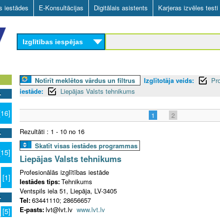
Skip
as iestādes
E-Konsultācijas
Digitālais asistents
Karjeras izvēles testi
to
main
Izglītības iespējas
content
Notīrīt meklētos vārdus un filtrus
Izglītotāja veids:
Pro
iestāde:
Liepājas Valsts tehnikums
[16]
1
2
Rezultāti : 1 - 10 no 16
Skatīt visas iestādes programmas
[15]
Liepājas Valsts tehnikums
Profesionālās izglītības iestāde
[1]
Iestādes tips:
Tehnikums
Ventspils iela 51, Liepāja, LV-3405
Tel:
63441110; 28656657
E-pasts:
lvt@lvt.lv
www.lvt.lv
[5]