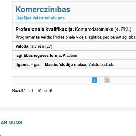
Komerczinības
Liepājas Valsts tehnikums
Profesionālā kvalifikācija:
Komercdarbinieks (4. PKL)
Programmas veids:
Profesionālā vidējā izglītība pēc pamatizglītīb
Valoda:
latviešu (LV)
Izglītības ieguves forma:
Klātiene
Ilgums:
4 gadi
Mācību/studiju maksa:
Valsts budžets
1
2
Rezultāti : 1 - 10 no 16
S AR MUMS
v