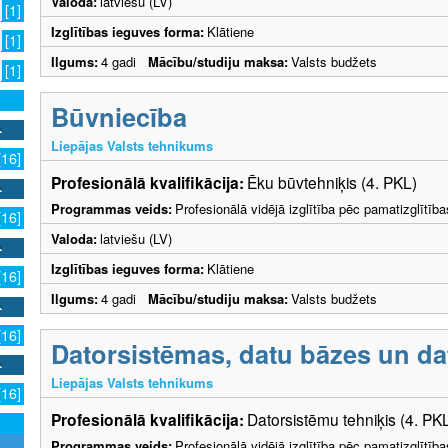
Valoda:
latviešu (LV)
[1]
Izglītības ieguves forma:
Klātiene
[1]
Ilgums:
4 gadi
Mācību/studiju maksa:
Valsts budžets
[1]
Būvniecība
Liepājas Valsts tehnikums
[16]
Profesionālā kvalifikācija:
Ēku būvtehniķis (4. PKL)
Programmas veids:
Profesionālā vidējā izglītība pēc pamatizglītīb
[16]
Valoda:
latviešu (LV)
Izglītības ieguves forma:
Klātiene
[16]
Ilgums:
4 gadi
Mācību/studiju maksa:
Valsts budžets
[16]
Datorsistēmas, datu bāzes un dat
Liepājas Valsts tehnikums
[16]
Profesionālā kvalifikācija:
Datorsistēmu tehniķis (4. PK
Programmas veids:
Profesionālā vidējā izglītība pēc pamatizglītīb