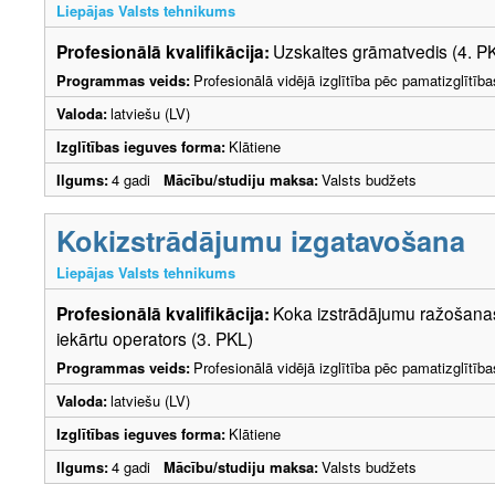
Liepājas Valsts tehnikums
Profesionālā kvalifikācija:
Uzskaites grāmatvedis (4. P
Programmas veids:
Profesionālā vidējā izglītība pēc pamatizglītīb
Valoda:
latviešu (LV)
Izglītības ieguves forma:
Klātiene
Ilgums:
4 gadi
Mācību/studiju maksa:
Valsts budžets
Kokizstrādājumu izgatavošana
Liepājas Valsts tehnikums
Profesionālā kvalifikācija:
Koka izstrādājumu ražošanas
iekārtu operators (3. PKL)
Programmas veids:
Profesionālā vidējā izglītība pēc pamatizglītīb
Valoda:
latviešu (LV)
Izglītības ieguves forma:
Klātiene
Ilgums:
4 gadi
Mācību/studiju maksa:
Valsts budžets