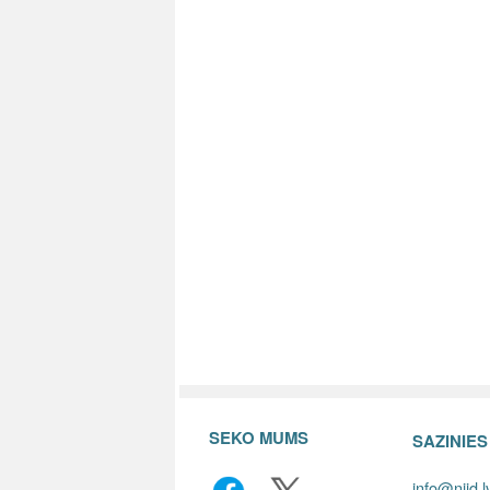
SEKO MUMS
SAZINIE
info@niid.l