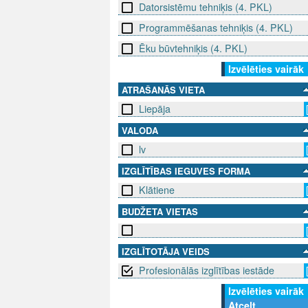
Datorsistēmu tehniķis (4. PKL)
Programmēšanas tehniķis (4. PKL)
Ēku būvtehniķis (4. PKL)
Izvēlēties vairāk
ATRAŠANĀS VIETA
Liepāja
VALODA
lv
IZGLĪTĪBAS IEGUVES FORMA
Klātiene
BUDŽETA VIETAS
IZGLĪTOTĀJA VEIDS
Profesionālās izglītības iestāde
Izvēlēties vairāk
Atcelt