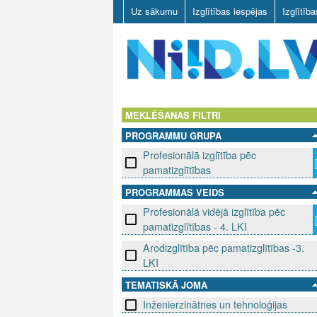
Uz sākumu
Izglītības iespējas
Izglītīb
N
I
MEKLĒŠANAS FILTRI
PROGRAMMU GRUPA
I
Profesionālā izglītība pēc
D
pamatizglītības
PROGRAMMAS VEIDS
.
Profesionālā vidējā izglītība pēc
L
pamatizglītības - 4. LKI
Arodizglītība pēc pamatizglītības -3.
V
LKI
TEMATISKĀ JOMA
Inženierzinātnes un tehnoloģijas