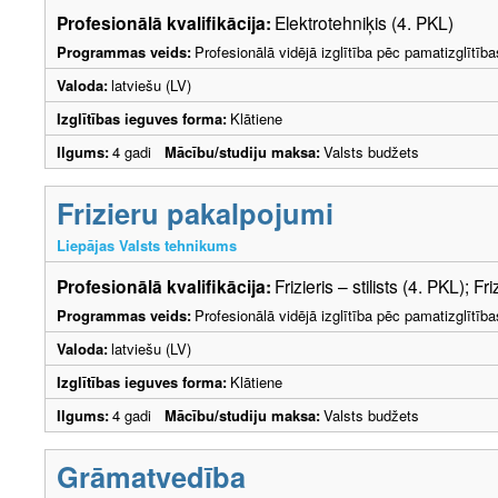
Profesionālā kvalifikācija:
Elektrotehniķis (4. PKL)
Programmas veids:
Profesionālā vidējā izglītība pēc pamatizglītīb
Valoda:
latviešu (LV)
Izglītības ieguves forma:
Klātiene
Ilgums:
4 gadi
Mācību/studiju maksa:
Valsts budžets
Frizieru pakalpojumi
Liepājas Valsts tehnikums
Profesionālā kvalifikācija:
Frizieris – stilists (4. PKL); Fr
Programmas veids:
Profesionālā vidējā izglītība pēc pamatizglītīb
Valoda:
latviešu (LV)
Izglītības ieguves forma:
Klātiene
Ilgums:
4 gadi
Mācību/studiju maksa:
Valsts budžets
Grāmatvedība