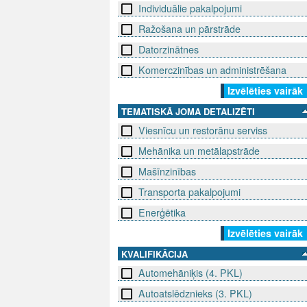
Individuālie pakalpojumi
Ražošana un pārstrāde
Datorzinātnes
Komerczinības un administrēšana
Izvēlēties vairāk
TEMATISKĀ JOMA DETALIZĒTI
Viesnīcu un restorānu serviss
Mehānika un metālapstrāde
Mašīnzinības
Transporta pakalpojumi
Enerģētika
Izvēlēties vairāk
KVALIFIKĀCIJA
Automehāniķis (4. PKL)
Autoatslēdznieks (3. PKL)