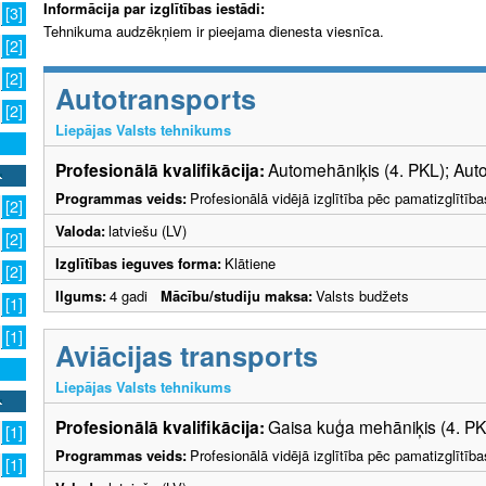
Informācija par izglītības iestādi:
[3]
Tehnikuma audzēkņiem ir pieejama dienesta viesnīca.
[2]
[2]
Autotransports
[2]
Liepājas Valsts tehnikums
Profesionālā kvalifikācija:
Automehāniķis (4. PKL); Auto
Programmas veids:
Profesionālā vidējā izglītība pēc pamatizglītīb
[2]
Valoda:
latviešu (LV)
[2]
Izglītības ieguves forma:
Klātiene
[2]
Ilgums:
4 gadi
Mācību/studiju maksa:
Valsts budžets
[1]
[1]
Aviācijas transports
Liepājas Valsts tehnikums
Profesionālā kvalifikācija:
Gaisa kuģa mehāniķis (4. PK
[1]
Programmas veids:
Profesionālā vidējā izglītība pēc pamatizglītīb
[1]