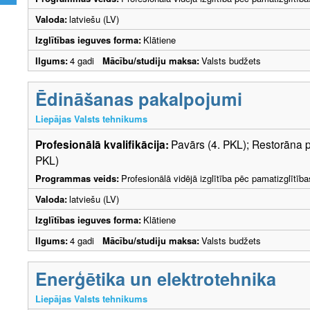
Valoda:
latviešu (LV)
Izglītības ieguves forma:
Klātiene
Ilgums:
4 gadi
Mācību/studiju maksa:
Valsts budžets
Ēdināšanas pakalpojumi
Liepājas Valsts tehnikums
Profesionālā kvalifikācija:
Pavārs (4. PKL); Restorāna p
PKL)
Programmas veids:
Profesionālā vidējā izglītība pēc pamatizglītīb
Valoda:
latviešu (LV)
Izglītības ieguves forma:
Klātiene
Ilgums:
4 gadi
Mācību/studiju maksa:
Valsts budžets
Enerģētika un elektrotehnika
Liepājas Valsts tehnikums