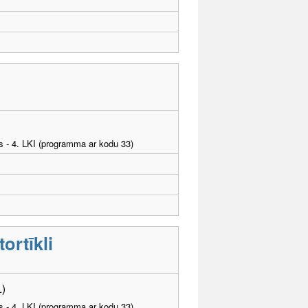
as - 4. LKI (programma ar kodu 33)
ortīkli
L)
as - 4. LKI (programma ar kodu 33)