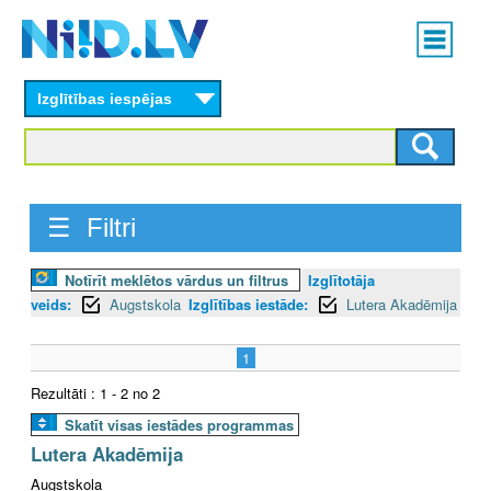
Skip
Main
to
menu
N
main
content
Izglītības iespējas
I
I
D
☰ Filtri
.
Notīrīt meklētos vārdus un filtrus
Izglītotāja
L
veids:
Augstskola
Izglītības iestāde:
Lutera Akadēmija
V
1
Rezultāti : 1 - 2 no 2
Skatīt visas iestādes programmas
Lutera Akadēmija
Augstskola