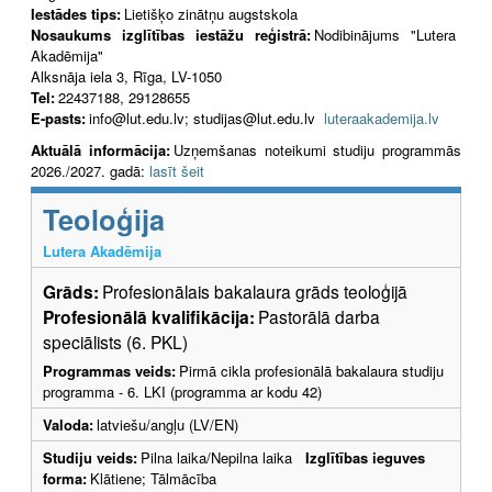
Iestādes tips:
Lietišķo zinātņu augstskola
Nosaukums izglītības iestāžu reģistrā:
Nodibinājums "Lutera
Akadēmija"
Alksnāja iela 3, Rīga, LV-1050
Tel:
22437188, 29128655
E-pasts:
info@lut.edu.lv; studijas@lut.edu.lv
luteraakademija.lv
Aktuālā informācija:
Uzņemšanas noteikumi studiju programmās
2026./2027. gadā:
lasīt šeit
Teoloģija
Lutera Akadēmija
Grāds:
Profesionālais bakalaura grāds teoloģijā
Profesionālā kvalifikācija:
Pastorālā darba
speciālists (6. PKL)
Programmas veids:
Pirmā cikla profesionālā bakalaura studiju
programma - 6. LKI (programma ar kodu 42)
Valoda:
latviešu/angļu (LV/EN)
Studiju veids:
Pilna laika/Nepilna laika
Izglītības ieguves
forma:
Klātiene; Tālmācība