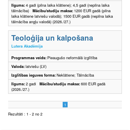
Ilgums:
4 gadi (pilna laika klātiene); 4,5 gadi (nepilna laika
tālmācība)
Mācību/studiju maksa:
1200 EUR gadā (pilna
laika klātiene latviešu valodā); 1500 EUR gadā (nepilna laika
tālmācība angļu valodā) (2026./27.)
Teoloģija un kalpošana
Lutera Akadēmija
Programmas veids:
Pieaugušo neformālā izglītība
Valoda:
latviešu (LV)
Izglītības ieguves forma:
Neklātiene; Tālmācība
Ilgums:
2 gadi
Mācību/studiju maksa:
600 EUR gadā
(2026./27.)
1
Rezultāti : 1 - 2 no 2