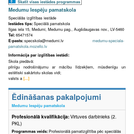
Skatīt visas iestādes programmas
Medumu Iespēju pamatskola
Speciālās izglītības iestāde
Iestādes tips:
Speciālā pamatskola
Ilgas iela 15, Medumi, Medumu pag., Augšdaugavas nov., LV-5460
Tel:
65471574
E-pasts:
specskola@medumi.lv
medumu-speciala-
pamatskola.mozello.lv
Informācija par izglītības iestādi:
Skola piedāvā:
pilnīgu nodrošinājumu ar mācību līdzekļiem, mūsdienīgu un
estētiski sakārtotu skolas vidi;
valsts a
[...]
Ēdināšanas pakalpojumi
Medumu Iespēju pamatskola
Profesionālā kvalifikācija:
Virtuves darbinieks (2.
PKL)
Programmas veids:
Profesionālā pamatizglītība pēc speciālās