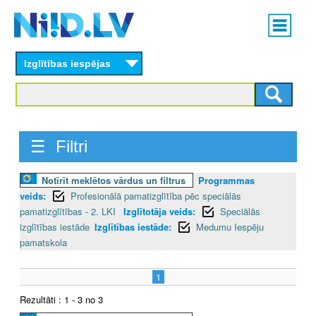
Skip
Main
to
menu
N
main
content
Izglītības iespējas
I
I
D
☰ Filtri
.
Notīrīt meklētos vārdus un filtrus
Programmas
L
veids:
Profesionālā pamatizglītība pēc speciālās
V
pamatizglītības - 2. LKI
Izglītotāja veids:
Speciālās
izglītības iestāde
Izglītības iestāde:
Medumu Iespēju
pamatskola
1
Rezultāti : 1 - 3 no 3