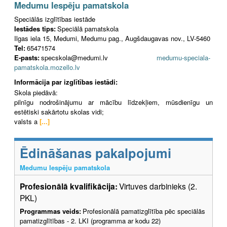
Medumu Iespēju pamatskola
Speciālās izglītības iestāde
Iestādes tips:
Speciālā pamatskola
Ilgas iela 15, Medumi, Medumu pag., Augšdaugavas nov., LV-5460
Tel:
65471574
E-pasts:
specskola@medumi.lv
medumu-speciala-
pamatskola.mozello.lv
Informācija par izglītības iestādi:
Skola piedāvā:
pilnīgu nodrošinājumu ar mācību līdzekļiem, mūsdienīgu un
estētiski sakārtotu skolas vidi;
valsts a
[...]
Ēdināšanas pakalpojumi
Medumu Iespēju pamatskola
Profesionālā kvalifikācija:
Virtuves darbinieks (2.
PKL)
Programmas veids:
Profesionālā pamatizglītība pēc speciālās
pamatizglītības - 2. LKI (programma ar kodu 22)