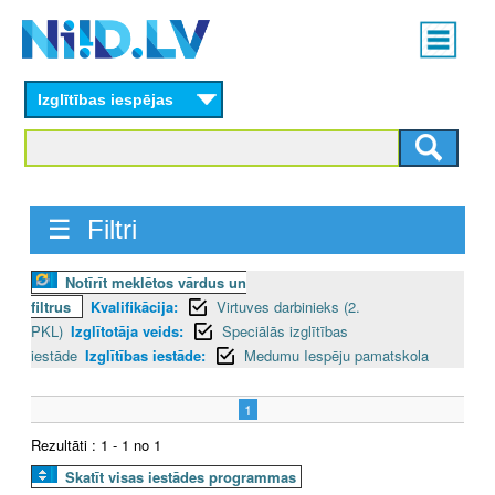
Skip
Main
to
menu
N
main
content
Izglītības iespējas
I
I
D
☰ Filtri
.
Notīrīt meklētos vārdus un
L
filtrus
Kvalifikācija:
Virtuves darbinieks (2.
V
PKL)
Izglītotāja veids:
Speciālās izglītības
iestāde
Izglītības iestāde:
Medumu Iespēju pamatskola
1
Rezultāti : 1 - 1 no 1
Skatīt visas iestādes programmas