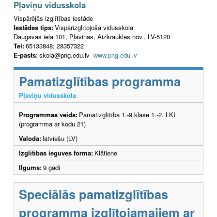
Pļaviņu vidusskola
Vispārējās izglītības iestāde
Iestādes tips:
Vispārizglītojošā vidusskola
Daugavas iela 101, Pļaviņas, Aizkraukles nov., LV-5120
Tel:
65133848; 28357322
E-pasts:
skola@png.edu.lv
www.png.edu.lv
Pamatizglītības programma
Pļaviņu vidusskola
Programmas veids:
Pamatizglītība 1.-9.klase 1.-2. LKI
(programma ar kodu 21)
Valoda:
latviešu (LV)
Izglītības ieguves forma:
Klātiene
Ilgums:
9 gadi
Speciālās pamatizglītības
programma izglītojamajiem ar