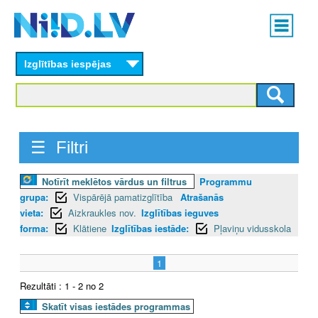
Skip
Main
to
menu
N
main
content
Izglītības iespējas
I
I
D
☰ Filtri
.
Notīrīt meklētos vārdus un filtrus
Programmu
L
grupa:
Vispārējā pamatizglītība
Atrašanās
V
vieta:
Aizkraukles nov.
Izglītības ieguves
forma:
Klātiene
Izglītības iestāde:
Pļaviņu vidusskola
1
Rezultāti : 1 - 2 no 2
Skatīt visas iestādes programmas