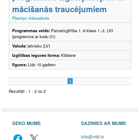
mācīšanās traucējumiem
Pļaviņu vidusskola
Programmas veids:
Pamatizglītība 1.-9.klase 1.-2. LKI
(programma ar kodu 21)
Valoda:
latviešu (LV)
Izglītības ieguves forma:
Klātiene
Ilgums:
Līdz 10 gadiem
1
Rezultāti : 1 - 2 no 2
SEKO MUMS
SAZINIES AR MUMS
info@niid.lv